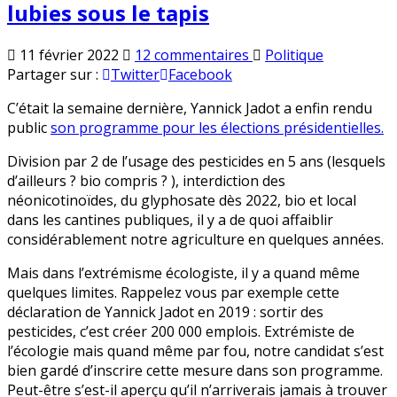
lubies sous le tapis
sur
Publié
11 février 2022
12 commentaires
Politique
Pour
en
Partager sur :
Twitter
Facebook
l’élection
C’était la semaine dernière, Yannick Jadot a enfin rendu
présidentielle,
public
son programme pour les élections présidentielles.
Yannick
Jadot
Division par 2 de l’usage des pesticides en 5 ans (lesquels
met
d’ailleurs ? bio compris ? ), interdiction des
certaines
néonicotinoïdes, du glyphosate dès 2022, bio et local
de
dans les cantines publiques, il y a de quoi affaiblir
ses
considérablement notre agriculture en quelques années.
lubies
sous
Mais dans l’extrémisme écologiste, il y a quand même
le
quelques limites. Rappelez vous par exemple cette
tapis
déclaration de Yannick Jadot en 2019 : sortir des
pesticides, c’est créer 200 000 emplois. Extrémiste de
l’écologie mais quand même par fou, notre candidat s’est
bien gardé d’inscrire cette mesure dans son programme.
Peut-être s’est-il aperçu qu’il n’arriverais jamais à trouver