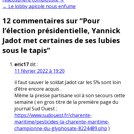
de
← Le lobby apicole nous enfume
l’article
12 commentaires sur “
Pour
l’élection présidentielle, Yannick
Jadot met certaines de ses lubies
sous le tapis
”
eric17
dit :
11 février 2022 à 19:20
il faut sauver le soldat Jadot car les 5% sont loin
d’être encore acquis .
Même la presse partisane vol à son secours cette
semaine ( en gros titre de la première page du
journal Sud Ouest ;
https://www.sudouest.fr/charente-
maritime/pesticides-la-charente-maritime-
championne-du-glyphosate-8224489.php
)