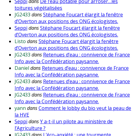
Seppi
dans
De l’eau potable pour arroser…les
toitures végétalisées
JG2433
dans
Stéphane Foucart élargit la fenêtre
d’Overton aux positions des ONG écologistes.
Seppi
dans
Stéphane Foucart élargit la fenêtre
d’Overton aux positions des ONG écologistes.
Listo
dans
Stéphane Foucart élargit la fenêtre
d’Overton aux positions des ONG écologistes.
JG2433
dans
Retenues d’eau : connivence de France
Info avec la Confédération paysanne.
Daniel
dans
Retenues d’eau : connivence de France
Info avec la Confédération paysanne.
JG2433
dans
Retenues d’eau : connivence de France
Info avec la Confédération paysanne.
JG2433
dans
Retenues d’eau : connivence de France
Info avec la Confédération paysanne.
yann
dans
Comment le lobby du bio veut la peau de
la HVE
Seppi
dans
Y a-t-il un pilote au ministère de
l’Agriculture ?
JG2433
dans
L’éco-anxiété : une tourmente