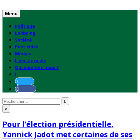
Skip
to
Menu
content
Politique
Lobbying
Société
Pesticides
Médias
L’oeil agricole
Qui sommes nous ?
Rechercher
:
×
Pour l’élection présidentielle,
Yannick Jadot met certaines de ses