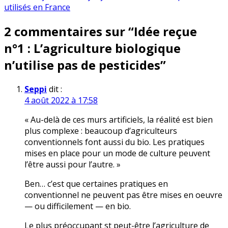
l’article
utilisés en France
2 commentaires sur “
Idée reçue
n°1 : L’agriculture biologique
n’utilise pas de pesticides
”
Seppi
dit :
4 août 2022 à 17:58
« Au-delà de ces murs artificiels, la réalité est bien
plus complexe : beaucoup d’agriculteurs
conventionnels font aussi du bio. Les pratiques
mises en place pour un mode de culture peuvent
l’être aussi pour l’autre. »
Ben… c’est que certaines pratiques en
conventionnel ne peuvent pas être mises en oeuvre
— ou difficilement — en bio.
Le plus préoccupant st peut-être l’agriculture de