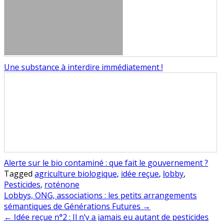
Une substance à interdire immédiatement !
Alerte sur le bio contaminé : que fait le gouvernement ?
Tagged
agriculture biologique
,
idée reçue
,
lobby
,
Pesticides
,
roténone
Navigation
Lobbys, ONG, associations : les petits arrangements
sémantiques de Générations Futures →
de
← Idée reçue n°2 : Il n’y a jamais eu autant de pesticides