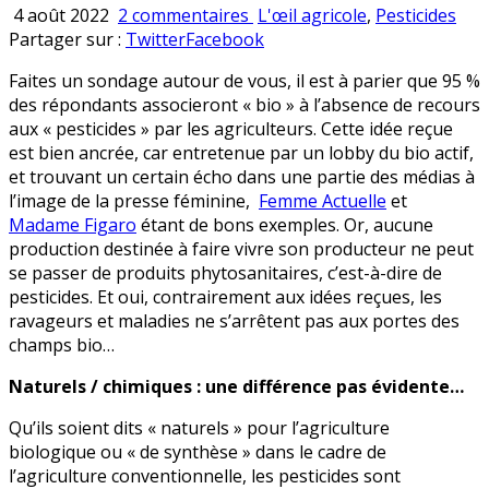
sur
Publié
4 août 2022
2 commentaires
L'œil agricole
,
Pesticides
Idée
en
Partager sur :
Twitter
Facebook
reçue
Faites un sondage autour de vous, il est à parier que 95 %
n°1 :
des répondants associeront « bio » à l’absence de recours
L’agriculture
aux « pesticides » par les agriculteurs. Cette idée reçue
biologique
est bien ancrée, car entretenue par un lobby du bio actif,
n’utilise
et trouvant un certain écho dans une partie des médias à
pas
l’image de la presse féminine,
Femme Actuelle
et
de
Madame Figaro
étant de bons exemples. Or, aucune
pesticides
production destinée à faire vivre son producteur ne peut
se passer de produits phytosanitaires, c’est-à-dire de
pesticides. Et oui, contrairement aux idées reçues, les
ravageurs et maladies ne s’arrêtent pas aux portes des
champs bio…
Naturels / chimiques : une différence pas évidente…
Qu’ils soient dits « naturels » pour l’agriculture
biologique ou « de synthèse » dans le cadre de
l’agriculture conventionnelle, les pesticides sont