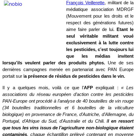
François Veillerette
, militant de la
le
médiatique association MDRGF
bio
(Mouvement pour les droits et le
respect des générations futures)
aime faire parler de lui.
Etant le
seul véritable militant voué
exclusivement à la lutte contre
les pesticides, c’est toujours lui
que les médias invitent
lorsqu’ils veulent parler des produits phytos.
Une de ses
dernières campagnes menée en partenariat avec PAN Europe
portait sur l
a présence de résidus de pesticides dans le vin.
Il y a quelques mois, voilà ce que l’
AFP
expliquait :
« Les
associations du réseau européen d’action contre les pesticides
PAN-Europe ont procédé à l’analyse de 40 bouteilles de vin rouge
(34 bouteilles traditionnelles et 6 bouteilles de la viticulture
biologique) en provenance de France, d’Autriche, d’Allemagne, du
Portugal, d’Afrique du Sud, d’Australie et du Chili. I
l en ressort
que tous les vins issus de l’agriculture non-biologique étaient
contaminés
, chaque échantillon prélevé contenant en moyenne