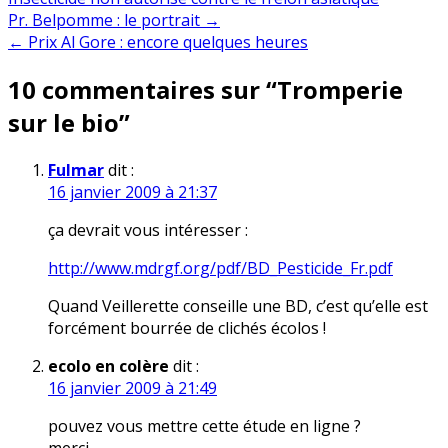
Navigation
Pr. Belpomme : le portrait →
← Prix Al Gore : encore quelques heures
de
10 commentaires sur “
Tromperie
l’article
sur le bio
”
Fulmar
dit :
16 janvier 2009 à 21:37
ça devrait vous intéresser :
http://www.mdrgf.org/pdf/BD_Pesticide_Fr.pdf
Quand Veillerette conseille une BD, c’est qu’elle est
forcément bourrée de clichés écolos !
ecolo en colère
dit :
16 janvier 2009 à 21:49
pouvez vous mettre cette étude en ligne ?