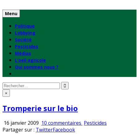
Skip
to
Menu
content
Politique
Lobbying
Société
Pesticides
Médias
L’oeil agricole
Qui sommes nous ?
Rechercher
:
×
Tromperie sur le bio
sur
Publié
16 janvier 2009
10 commentaires
Pesticides
Tromperie
en
Partager sur :
Twitter
Facebook
sur