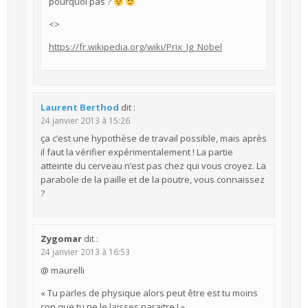
pourquoi pas ?
<>
https://fr.wikipedia.org/wiki/Prix_Ig_Nobel
Laurent Berthod
dit :
24 janvier 2013 à 15:26
ça c’est une hypothèse de travail possible, mais après
il faut la vérifier expérimentalement ! La partie
atteinte du cerveau n’est pas chez qui vous croyez. La
parabole de la paille et de la poutre, vous connaissez
?
Zygomar
dit :
24 janvier 2013 à 16:53
@ maurelli
« Tu parles de physique alors peut être est tu moins
con que tu ne le laisses paraitre ! »