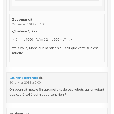
Zygomar
dit :
24 janvier 2013 à 17:00
@Earlene Q. Craft
» à 1 m : 1000 mV/ mà 2 m : 500 mV/ m. »
== Et voilà, Monsieur, la raison qui fait que votre fille est
muette……..
Laurent Berthod
dit :
30 janvier 2013 à 0:00
On pourrait mettre fin aux méfaits de ces robots qui envoient
des copié-collé qui n’apportent rien ?
squizze
dit :