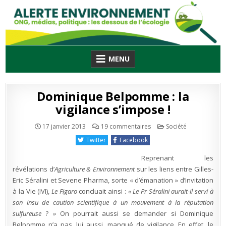
Skip
to
content
MENU
Dominique Belpomme : la
vigilance s’impose !
sur
Publié
17 janvier 2013
19 commentaires
Société
Dominique
en
Belpomme
Twitter
Facebook
:
la
vigilance
Reprenant les
s’impose
!
révélations d’
Agriculture & Environnement
sur les liens entre Gilles-
Eric Séralini et Sevene Pharma, sorte « d’émanation » d’Invitation
à la Vie (IVI),
Le Figaro
concluait ainsi :
« Le Pr Séralini aurait-il servi à
son insu de caution scientifique à un mouvement à la réputation
sulfureuse ? »
On pourrait aussi se demander si Dominique
Belpomme n’a pas, lui aussi, manqué de vigilance. En effet, le