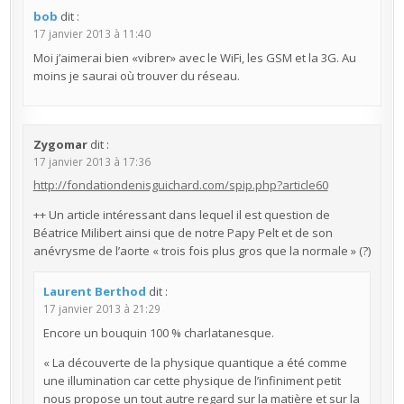
bob
dit :
17 janvier 2013 à 11:40
Moi j’aimerai bien «vibrer» avec le WiFi, les GSM et la 3G. Au
moins je saurai où trouver du réseau.
Zygomar
dit :
17 janvier 2013 à 17:36
http://fondationdenisguichard.com/spip.php?article60
++ Un article intéressant dans lequel il est question de
Béatrice Milibert ainsi que de notre Papy Pelt et de son
anévrysme de l’aorte « trois fois plus gros que la normale » (?)
Laurent Berthod
dit :
17 janvier 2013 à 21:29
Encore un bouquin 100 % charlatanesque.
« La découverte de la physique quantique a été comme
une illumination car cette physique de l’infiniment petit
nous propose un tout autre regard sur la matière et sur la