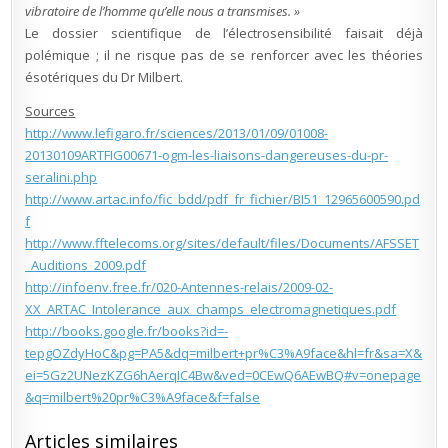
vibratoire de l’homme qu’elle nous a transmises. »
Le dossier scientifique de l’électrosensibilité faisait déjà
polémique ; il ne risque pas de se renforcer avec les théories
ésotériques du Dr Milbert.
Sources
http://www.lefigaro.fr/sciences/2013/01/09/01008-
20130109ARTFIG00671-ogm-les-liaisons-dangereuses-du-pr-
seralini.php
http://www.artac.info/fic_bdd/pdf_fr_fichier/BI51_12965600590.pd
f
http://www.fftelecoms.org/sites/default/files/Documents/AFSSET
_Auditions_2009.pdf
http://infoenv.free.fr/020-Antennes-relais/2009-02-
XX_ARTAC_Intolerance_aux_champs_electromagnetiques.pdf
http://books.google.fr/books?id=-
tepgOZdyHoC&pg=PA5&dq=milbert+pr%C3%A9face&hl=fr&sa=X&
ei=5Gz2UNezKZG6hAerqIC4Bw&ved=0CEwQ6AEwBQ#v=onepage
&q=milbert%20pr%C3%A9face&f=false
Articles similaires