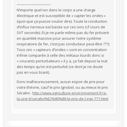
—————————-
N’importe quel ion dans le corps a une charge
électrique et est susceptible de « capter les ondes »
(quoi que ça puisse vouloir dire). Toute la conduction
d’influx nerveux est basée sur ces ions (cf cours de
SVT seconde). Et je ne parle même pas du fer présent
en quantité massive pour assurer notre système
respiratoire (le fer, c’est pas conducteur peut-être ???).
Tous ces « capteurs d’ondes » sont en concentration
infinie comparée à celle des métaux lourds donc si
« courants perturbateurs » il y a, ça fait depuis la nuit
des temps qu’on est perturbé (ce dont je ne doute
pas en vous lisant).
Donc malheureusement, aucun espoir de prix pour
votre théorie, sauf le prix Ignobel, ou au mieux le prix
Séralini :
http://www.agriculture-environnement.fr/a-
la-une,6/seralini%E2%80%89-le-prix-de-l-ego,771.html