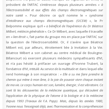
président de l’ARTAC s’intéresse depuis plusieurs années
« à
l’électrosensibilité et aux effets des champs électromagnétiques sur
notre santé »
. Pour décrire ce qu’il nomme le
« syndrome
d’intolérance aux champs électromagnétiques (SICEM) »
, le Pr
Belpomme explique qu’il
« a bénéficié de l’expérience du Dr Béatrice
Milbert, médecin généraliste »
. Ce Dr Milbert, avec laquelle il travaille
en
« lien étroit »
, fait partie du groupe mis en place par l’ARTAC sur
la question de l’électrosensibilité. Or, il s’avère que Béatrice
Milbert est, par ailleurs, étroitement liée à Invitation à la Vie.
Béatrice Milbert a son cabinet au centre médical de Boulogne-
Billancourt où exercent plusieurs médecins sympathisants d’IVI,
et n’a pas hésité à préfacer un ouvrage d’Yvonne Trubert, la
fondatrice d’IVI, intitulé
Au service de la multitude
et dans lequel elle
rend hommage à son inspiratrice :
« Elle a su me faire prendre le
chemin qui mène à mon âme, à la joie de pouvoir vivre chaque instant
de ma vie. Le corps humain est son, lumière, énergie ; il est vibratoire. Ce
sont là les découvertes de la médecine quantique, qui découlent de
l’application de la physique de l’atome à la biologie et à la médecine
depuis 1993 (Travaux de F.A. Popp). Mais, depuis les années 1980,
Yvonne nous l’enseignait déjà, avec l’harmonisation et la compréhension