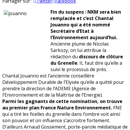
Chantal
en
Partager sur :
Twitter
Facebook
Jouanno
Fin du suspens : NKM sera bien
récupère
remplacée et c’est Chantal
l’écologie…
Jouanno qui a été nommé
et
Secrétaire d’Etat à
FNE
l’Environnement aujourd’hui.
Ancienne plume de Nicolas
Sarkozy, on lui attribue la
rédaction du
discours de clôture
du Grenelle
. IL faut dire qu’elle a
suivi le processus de près.
Chantal Jouanno est l’ancienne conseillère
Développement Durable de l’Elysée qu’elle a quitté pour
prendre la direction de l’ADEME (Agence de
l’Environnement et de la Maîtrise de l’Energie).
Parmi les gagnants de cette nomination, on trouve
au premier plan France Nature Environnement.
FNE
qui a tiré les ficelles du grenelle dans l’ombre voit ainsi
son pouvoir et on influence s’accroitre fortement.
D’ailleurs Arnaud Gossement, porte-parole médiatique de