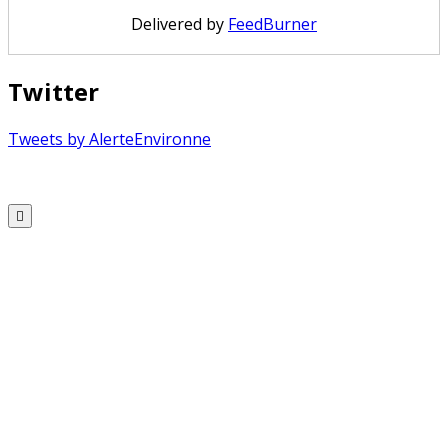
Delivered by
FeedBurner
Twitter
Tweets by AlerteEnvironne
Copyright © 2026 Alerte Environnement
Scroll
to
Top