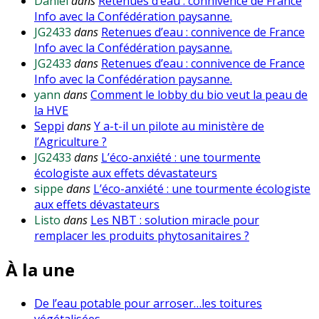
Daniel
dans
Retenues d’eau : connivence de France
Info avec la Confédération paysanne.
JG2433
dans
Retenues d’eau : connivence de France
Info avec la Confédération paysanne.
JG2433
dans
Retenues d’eau : connivence de France
Info avec la Confédération paysanne.
yann
dans
Comment le lobby du bio veut la peau de
la HVE
Seppi
dans
Y a-t-il un pilote au ministère de
l’Agriculture ?
JG2433
dans
L’éco-anxiété : une tourmente
écologiste aux effets dévastateurs
sippe
dans
L’éco-anxiété : une tourmente écologiste
aux effets dévastateurs
Listo
dans
Les NBT : solution miracle pour
remplacer les produits phytosanitaires ?
À la une
De l’eau potable pour arroser…les toitures
végétalisées