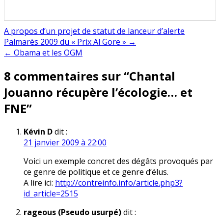
A propos d’un projet de statut de lanceur d’alerte
Navigation
Palmarès 2009 du « Prix Al Gore » →
← Obama et les OGM
de
8 commentaires sur “
Chantal
l’article
Jouanno récupère l’écologie… et
FNE
”
Kévin D
dit :
21 janvier 2009 à 22:00
Voici un exemple concret des dégâts provoqués par
ce genre de politique et ce genre d’élus.
A lire ici:
http://contreinfo.info/article.php3?
id_article=2515
rageous (Pseudo usurpé)
dit :