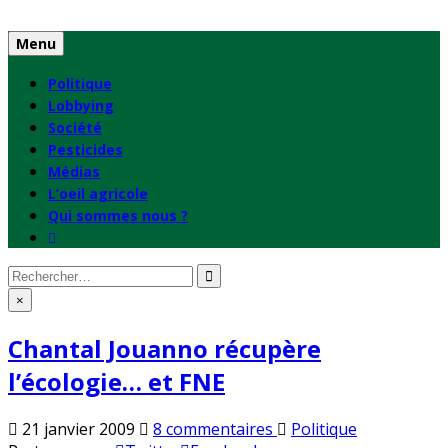
Skip
to
Menu
content
Politique
Lobbying
Société
Pesticides
Médias
L’oeil agricole
Qui sommes nous ?
Rechercher
:
×
Chantal Jouanno récupère
l’écologie… et FNE
sur
Publié
21 janvier 2009
8 commentaires
Politique