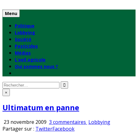
Skip
to
Menu
content
Politique
Lobbying
Société
Pesticides
Médias
L’oeil agricole
Qui sommes nous ?
Rechercher
:
×
Ultimatum en panne
sur
Publié
23 novembre 2009
3 commentaires
Lobbying
Ultimatum
en
Partager sur :
Twitter
Facebook
en