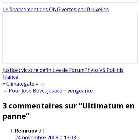
Le financement des ONG vertes par Bruxelles
Justice : victoire définitive de ForumPhyto VS Pollinis
France
Navigation
« Climategate » →
← Pour José Bové, justice = vengeance
de
3 commentaires sur “
Ultimatum en
l’article
panne
”
Reinruov
dit :
24 novembre 2009 à 13:03