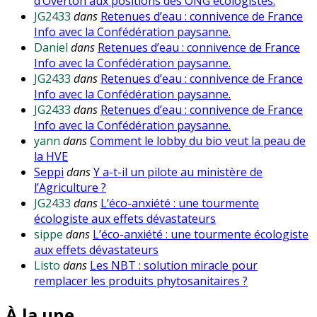
d’Overton aux positions des ONG écologistes.
JG2433
dans
Retenues d’eau : connivence de France
Info avec la Confédération paysanne.
Daniel
dans
Retenues d’eau : connivence de France
Info avec la Confédération paysanne.
JG2433
dans
Retenues d’eau : connivence de France
Info avec la Confédération paysanne.
JG2433
dans
Retenues d’eau : connivence de France
Info avec la Confédération paysanne.
yann
dans
Comment le lobby du bio veut la peau de
la HVE
Seppi
dans
Y a-t-il un pilote au ministère de
l’Agriculture ?
JG2433
dans
L’éco-anxiété : une tourmente
écologiste aux effets dévastateurs
sippe
dans
L’éco-anxiété : une tourmente écologiste
aux effets dévastateurs
Listo
dans
Les NBT : solution miracle pour
remplacer les produits phytosanitaires ?
À la une