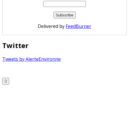
Delivered by
FeedBurner
Twitter
Tweets by AlerteEnvironne
Copyright © 2026 Alerte Environnement
Scroll
to
Top