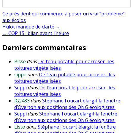
Ce président qui commence à poser un vrai “problème”
aux écolos
Navigation
Hulot manque de clarté →
← COP 15 : bilan avant l’heure
de
Derniers commentaires
l’article
Pisse
dans
De l’eau potable pour arroser…les
toitures végétalisées
sippe
dans
De l’eau potable pour arroser…les
toitures végétalisées
Seppi
dans
De l’eau potable pour arroser…les
toitures végétalisées
JG2433
dans
Stéphane Foucart élargit la fenêtre
d’Overton aux positions des ONG écologistes.
Seppi
dans
Stéphane Foucart élargit la fenêtre
d’Overton aux positions des ONG écologistes.
Listo
dans
Stéphane Foucart élargit la fenêtre