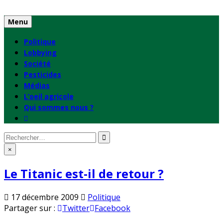
Skip
to
Menu
content
Politique
Lobbying
Société
Pesticides
Médias
L’oeil agricole
Qui sommes nous ?
Rechercher
:
×
Le Titanic est-il de retour ?
Publié
17 décembre 2009
Politique
en
Partager sur :
Twitter
Facebook