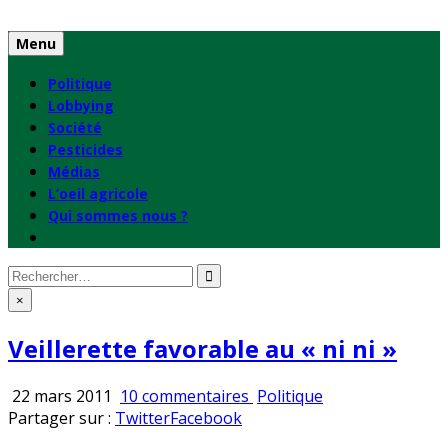
Skip
to
Menu
content
Politique
Lobbying
Société
Pesticides
Médias
L’oeil agricole
Qui sommes nous ?
Rechercher
:
×
Veillerette favorable au « ni ni »
sur
Publié
22 mars 2011
10 commentaires
Politique
Veillerette
en
Partager sur :
Twitter
Facebook
favorable