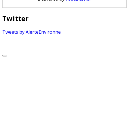
Twitter
Tweets by AlerteEnvironne
Copyright © 2026 Alerte Environnement
Scroll
to
Top