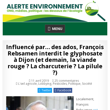
Skip
to
content
MENU
Influencé par… des ados, François
Rebsamen interdit le glyphosate
à Dijon (et demain, la viande
rouge ? La charcuterie ? La pilule
?)
sur
11 avril 2019
25 commentaires
Publié
Influencé
L'œil agricole
,
Lobbying
,
Pesticides
,
Politique
,
Société
en
par…
des
Twitter
Facebook
ados,
François
Rebsamen
Localement,
interdit
le
François
glyphosate
Rebsamen
est
à