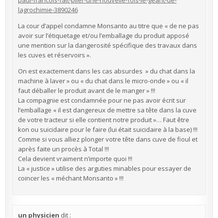
paul-francois-fait-plier-une-nouvelle-fois-le-geant-de-
lagrochimie-3890246
La cour d’appel condamne Monsanto au titre que « de ne pas
avoir sur l’étiquetage et/ou l’emballage du produit apposé
une mention sur la dangerosité spécifique des travaux dans
les cuves et réservoirs ».
On est exactement dans les cas absurdes » du chat dans la
machine à laver » ou « du chat dans le micro-onde » ou « il
faut déballer le produit avant de le manger » !!!
La compagnie est condamnée pour ne pas avoir écrit sur
l’emballage « il est dangereux de mettre sa tête dans la cuve
de votre tracteur si elle contient notre produit »… Faut être
kon ou suicidaire pour le faire (lui était suicidaire à la base) !!!
Comme si vous alliez plonger votre tête dans cuve de fioul et
après faite un procès à Total !!!
Cela devient vraiment n’importe quoi !!!
La « justice » utilise des arguties minables pour essayer de
coincer les « méchant Monsanto » !!!
un physicien
dit :