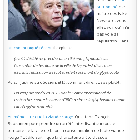
Dijon
surnommé
« le
(et
demain,
maître des Fake
la
viande
News », et vous
rouge
?
allez voir qu’il n’a
La
charcuterie
pas volé sa
?
réputation. Dans
La
pilule
un communiqué récent
, il explique
?)
(avoir) décidé de prendre un arrêté anti-glyphosate sur
l’ensemble du territoire de la ville de Dijon. Est désormais
interdite l’utilisation de tout produit contenant du glyphosate.
Puis, il justifie sa décision. Et là, comment dire… Lisez plutôt :
Un rapport rendu en 2015 par le Centre international de
recherches contre le cancer (CIRC) a classé le glyphosate comme
cancérogène probable.
Au même titre que la viande rouge
. Qu’attend François
Rebsamen pour prendre un arrêté interdisant sur tout le
territoire de la ville de Dijon la consommation de toute viande
rouge ? L’édile sait-il que la charcuterie a été classée