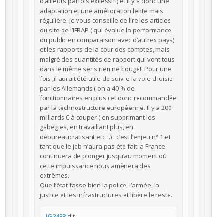
d’ailleurs parfois excessif!) et il y a donc une
adaptation et une amélioration lente mais
régulière. Je vous conseille de lire les articles
du site de l’IFRAP ( qui évalue la performance
du public en comparaison avec d’autres pays)
et les rapports de la cour des comptes, mais
malgré des quantités de rapport qui vont tous
dans le même sens rien ne bouge!! Pour une
fois ,il aurait été utile de suivre la voie choisie
par les Allemands ( on a 40 % de
fonctionnaires en plus ) et donc recommandée
par la technostructure européenne. Il y a 200
milliards € à couper ( en supprimant les
gabegies, en travaillant plus, en
débureaucratisant etc…) : c’est l’enjeu n° 1 et
tant que le job n’aura pas été fait la France
continuera de plonger jusqu’au moment où
cette impuissance nous amènera des
extrêmes.
Que l’état fasse bien la police, l’armée, la
justice et les infrastructures et libère le reste.
JG2433
dit :