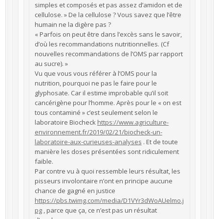
simples et composés et pas assez d’amidon et de
cellulose. » De la cellulose ? Vous savez que l’être
humain ne la digère pas ?
« Parfois on peut être dans l’excès sans le savoir,
d’où les recommandations nutritionnelles. (Cf
nouvelles recommandations de l’OMS par rapport
au sucre). »
Vu que vous vous référer à l’OMS pour la
nutrition, pourquoi ne pas le faire pour le
glyphosate. Car il estime improbable qu’il soit
cancérigène pour l’homme. Après pour le « on est
tous contaminé » c’est seulement selon le
laboratoire Biocheck
https://www.agriculture-
environnement.fr/2019/02/21/biocheck-un-
laboratoire-aux-curieuses-analyses
. Et de toute
manière les doses présentées sont ridiculement
faible.
Par contre vu à quoi ressemble leurs résultat, les
pisseurs involontaire n’ont en principe aucune
chance de gagné en justice
https://pbs.twimg.com/media/D1VYr3dWoAUelmo.j
pg
, parce que ça, ce n’est pas un résultat