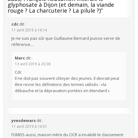
glyphosate à Dijon (et demain, la viande
rouge ? La charcuterie ? La pilule ?)
”
cdc
dit :
11 avril 2019 à 14:14
Je ne suis pas sûr que Guillaume Bernard puisse servir de
référence…
Marc
dit :
13 avril 2019 à 20:38
Cdc
Il ne doit pas souvent côtoyer des jeunes. Il devrait peut
être revoir les définitions des termes utilisés : »la
débauche et la dépravation portées en étendard »
yvesdemars
dit :
11 avril 2019 à 14:51
l’OMDS aussi, maison mère du CICR a invalidé le classement