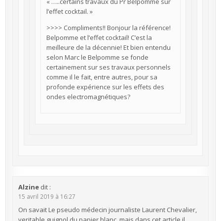
« …..certains travaux du Pr Belpomme sur
l’effet cocktail. »
>>>> Compliments!! Bonjour la référence!
Belpomme et l’effet cocktail! C’est la
meilleure de la décennie! Et bien entendu
selon Marc le Belpomme se fonde
certainement sur ses travaux personnels
comme il le fait, entre autres, pour sa
profonde expérience sur les effets des
ondes electromagnétiques?
Alzine
dit :
15 avril 2019 à 16:27
On savait Le pseudo médecin journaliste Laurent Chevalier,
veritable guignol du papier blanc, mais dans cet article il