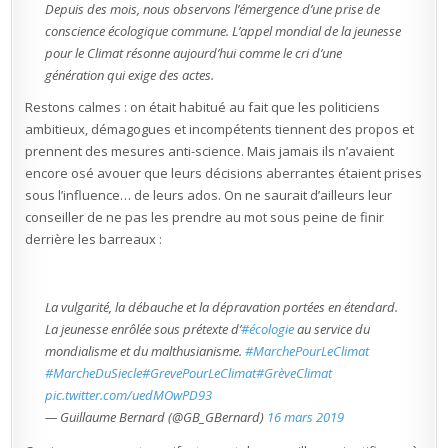
Depuis des mois, nous observons l’émergence d’une prise de
conscience écologique commune. L’appel mondial de la jeunesse
pour le Climat résonne aujourd’hui comme le cri d’une
génération qui exige des actes.
Restons calmes : on était habitué au fait que les politiciens
ambitieux, démagogues et incompétents tiennent des propos et
prennent des mesures anti-science. Mais jamais ils n’avaient
encore osé avouer que leurs décisions aberrantes étaient prises
sous l’influence… de leurs ados. On ne saurait d’ailleurs leur
conseiller de ne pas les prendre au mot sous peine de finir
derrière les barreaux :
La vulgarité, la débauche et la dépravation portées en étendard.
La jeunesse enrôlée sous prétexte d’
#écologie
au service du
mondialisme et du malthusianisme.
#MarchePourLeClimat
#MarcheDuSiecle
#GrevePourLeClimat
#GrèveClimat
pic.twitter.com/uedMOwPD93
— Guillaume Bernard (@GB_GBernard)
16 mars 2019