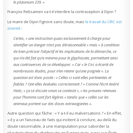
le plutonium 239. »
François Rebsamen va-t-il interdire la contraception à Dijon ?
Le maire de Dijon l’ignore sans doute, mais
le travail du CIRC est
orienté
:
Certes, « une instruction quasi exclusivement à charge pour
identifier un danger n’est pas déraisonnable » mais « à condition
de bien préciser l’objectif et les implications de la démarche, ce
qui n’a été fait qu’a minima pour le glyphosate, permettant ainsi
aux controverses de se développer. » Car « le Circ a écarté de
nombreuses études, pour n’en retenir qu’une poignée ». La
question est donc posée : « Celles-ci sont-elles pertinentes et
fiables ? Ont-elles évaluées correctement ? » Comme l’écrit André
Heitz, « ça se discute sinon se conteste », « les preuves retenues
pour l’homme sont fort légères » tandis que « celles sur les
animaux portent sur des doses extravagantes ».
Autre question qui fâche : « Y a-t-il eu malversations ? » En effet,
« il y a un faisceau de faits qui incitent à conclure, au-delà du
doute raisonnable, à une manipulation pour saborder la
réautorisation du glyphosate en Europe mais aussi aux États-