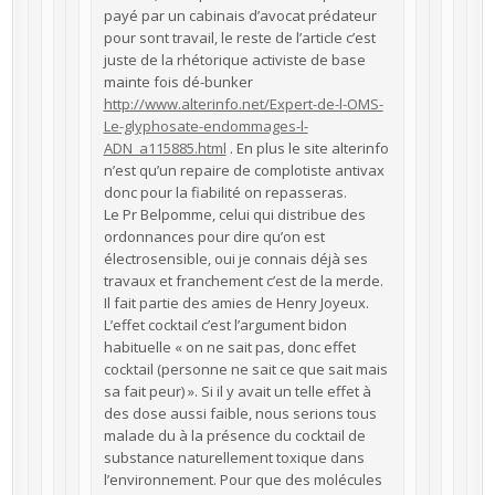
payé par un cabinais d’avocat prédateur
pour sont travail, le reste de l’article c’est
juste de la rhétorique activiste de base
mainte fois dé-bunker
http://www.alterinfo.net/Expert-de-l-OMS-
Le-glyphosate-endommages-l-
ADN_a115885.html
. En plus le site alterinfo
n’est qu’un repaire de complotiste antivax
donc pour la fiabilité on repasseras.
Le Pr Belpomme, celui qui distribue des
ordonnances pour dire qu’on est
électrosensible, oui je connais déjà ses
travaux et franchement c’est de la merde.
Il fait partie des amies de Henry Joyeux.
L’effet cocktail c’est l’argument bidon
habituelle « on ne sait pas, donc effet
cocktail (personne ne sait ce que sait mais
sa fait peur) ». Si il y avait un telle effet à
des dose aussi faible, nous serions tous
malade du à la présence du cocktail de
substance naturellement toxique dans
l’environnement. Pour que des molécules