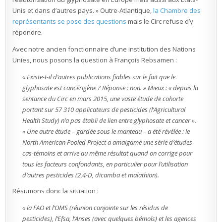
Unis et dans d’autres pays. » Outre-Atlantique,
la Chambre des
représentants se pose des questions
mais le Circ refuse d’y
répondre.
Avec notre ancien fonctionnaire d’une institution des Nations
Unies, nous posons la question à François Rebsamen :
« Existe-t-il d’autres publications fiables sur le fait que le
glyphosate est cancérigène ? Réponse : non. » Mieux : « depuis la
sentance du Circ en mars 2015, une vaste étude de cohorte
portant sur 57 310 applicateurs de pesticides (l’Agricultural
Health Study) n’a pas établi de lien entre glyphosate et cancer ».
« Une autre étude – gardée sous le manteau – a été révélée : le
North American Pooled Project a amalgamé une série d’études
cas-témoins et arrive au même résultat quand on corrige pour
tous les facteurs confondants, en particulier pour l’utilisation
d’autres pesticides (2,4-D, dicamba et malathion).
Résumons donc la situation :
« la FAO et l’OMS (réunion conjointe sur les résidus de
pesticides), l’Efsa, l’Anses (avec quelques bémols) et les agences