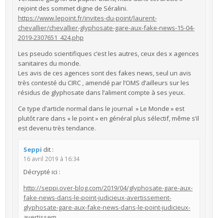
rejoint des sommet digne de Séralini.
https://www.lepoint.fr/invites-du-point/laurent-
chevallier/chevallier-glyphosate-gare-aux-fake-news-15-04-
2019-2307651_424.php
Les pseudo scientifiques c’est les autres, ceux des x agences
sanitaires du monde.
Les avis de ces agences sont des fakes news, seul un avis
très contesté du CIRC , amendé par l’OMS d’ailleurs sur les
résidus de glyphosate dans l’aliment compte à ses yeux.
Ce type d’article normal dans le journal » Le Monde » est
plutôt rare dans « le point » en général plus sélectif, même s’il
est devenu très tendance.
Seppi
dit :
16 avril 2019 à 16:34
Décrypté ici :
http://seppi.over-blog.com/2019/04/glyphosate-gare-aux-
fake-news-dans-le-point-judicieux-avertissement-
glyphosate-gare-aux-fake-news-dans-le-point-judicieux-
avertissem