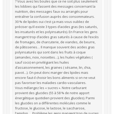
? Vous avez les boules que ce ne soit plus seulement
les lobbies qui fassent des messages concernant la
nutrition, des messages faux ou arrangés pour
entraîner la confusion auprès des consommateurs.
30 % de lipides oui c’est ça mais vous oubliez de
préciser qu’il existe 3 types d’acides gras (les saturés,
les insaturés et les polyinsaturés). En France les gens
mangent trop d’acides gras saturés à cause de l’excès
de fromages, de charcuterie, de viandes, de beurre,
de pâtisseries… Il manque souvent des acides gras
polyinsaturés qui sont dans les fruits à coque
(amandes, noix, noisettes…), les huiles végétales (
sauf coco) en privilégiant les huiles
d’assaisonnement, les graines ( sésame, lin, chia,
pavot…). On peut donc manger des lipides mais
encore faut-il choisir les bons aliments si on ne veut
pas favoriser les maladies cardio-vasculaires.
Vous mélangez les « sucres ». Notre carburant
provient des glucides (55 à 58 % de notre apport
énergétique quotidien provient des glucides). Parmi
les glucides on a différentes molécules comme le
fructose, le glucose, le lactose, le saccharose,
l’amidon…. Problème les gens mangent trop de sucres