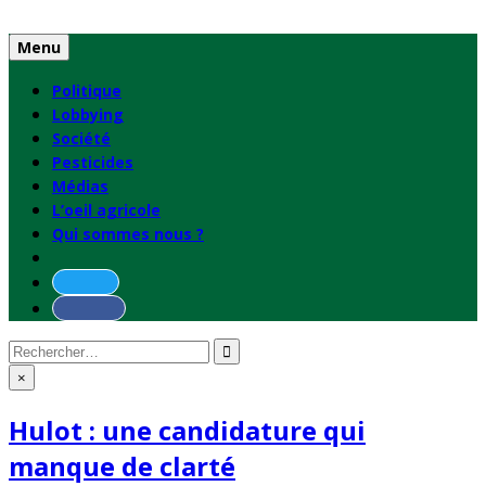
Skip
to
Menu
content
Politique
Lobbying
Société
Pesticides
Médias
L’oeil agricole
Qui sommes nous ?
Rechercher
:
×
Hulot : une candidature qui
manque de clarté