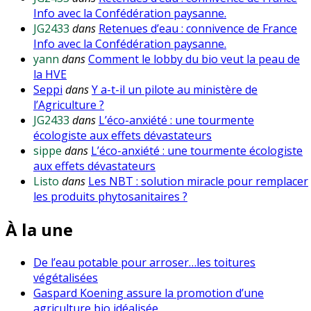
Info avec la Confédération paysanne.
JG2433
dans
Retenues d’eau : connivence de France
Info avec la Confédération paysanne.
yann
dans
Comment le lobby du bio veut la peau de
la HVE
Seppi
dans
Y a-t-il un pilote au ministère de
l’Agriculture ?
JG2433
dans
L’éco-anxiété : une tourmente
écologiste aux effets dévastateurs
sippe
dans
L’éco-anxiété : une tourmente écologiste
aux effets dévastateurs
Listo
dans
Les NBT : solution miracle pour remplacer
les produits phytosanitaires ?
À la une
De l’eau potable pour arroser…les toitures
végétalisées
Gaspard Koening assure la promotion d’une
agriculture bio idéalisée