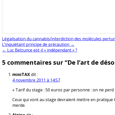
Légalisation du cannabis/interdiction des molécules pertur
Navigation
L’inquiétant principe de précaution →
← Luc Belzunce est-il « indépendant » ?
de
5 commentaires sur “
De l’art de déso
l’article
miniTAX
dit :
4 novembre 2011 à 14:57
« Tarif du stage : 50 euros par personne : on ne perd
Ceux qui vont au stage devraient mettre en pratique l
merde.