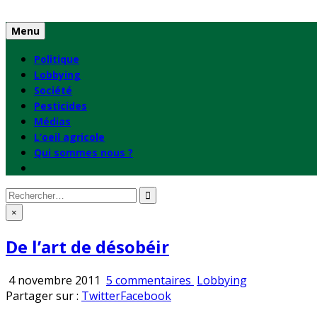
Skip
to
Menu
content
Politique
Lobbying
Société
Pesticides
Médias
L’oeil agricole
Qui sommes nous ?
Rechercher
:
×
De l’art de désobéir
sur
Publié
4 novembre 2011
5 commentaires
Lobbying
De
en
Partager sur :
Twitter
Facebook
l’art