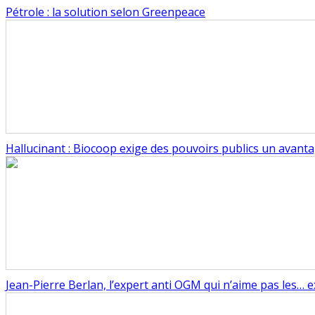
Pétrole : la solution selon Greenpeace
Hallucinant : Biocoop exige des pouvoirs publics un avanta
Jean-Pierre Berlan, l’expert anti OGM qui n’aime pas les… e