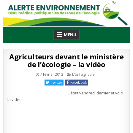
Skip
to
content
MENU
Agriculteurs devant le ministère
de l’écologie – la vidéo
Publié
7 février 2012
L'œil agricole
en
Twitter
Facebook
C’était vendredi dernier et voici
la vidéo :