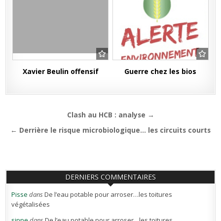
Xavier Beulin offensif
Guerre chez les bios
Navigation
Clash au HCB : analyse →
de
← Derrière le risque microbiologique… les circuits courts
l’article
DERNIERS COMMENTAIRES
Pisse
dans
De l’eau potable pour arroser…les toitures
végétalisées
sippe
dans
De l’eau potable pour arroser…les toitures