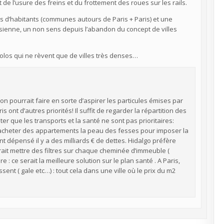
 de l’usure des freins et du frottement des roues sur les rails.
s d’habitants (communes autours de Paris + Paris) et une
isienne, un non sens depuis l’abandon du concept de villes
s écolos qui ne rèvent que de villes très denses…
, on pourrait faire en sorte d’aspirer les particules émises par
Paris ont d’autres priorités! Il suffit de regarder la répartition des
ater que les transports et la santé ne sont pas prioritaires:
( acheter des appartements la peau des fesses pour imposer la
t dépensé il y a des milliards € de dettes. Hidalgo préfère
ait mettre des filtres sur chaque cheminée d’immeuble (
: ce serait la meilleure solution sur le plan santé . A Paris,
ssent ( gale etc…) : tout cela dans une ville où le prix du m2