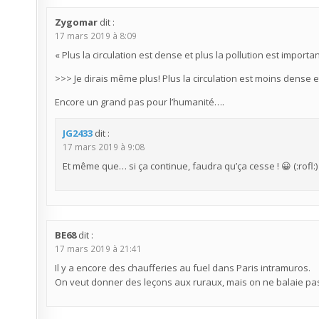
Zygomar
dit :
17 mars 2019 à 8:09
« Plus la circulation est dense et plus la pollution est importan
>>> Je dirais même plus! Plus la circulation est moins dense e
Encore un grand pas pour l’humanité….
JG2433
dit :
17 mars 2019 à 9:08
Et même que… si ça continue, faudra qu’ça cesse ! 😀 (:rofl:)
BE68
dit :
17 mars 2019 à 21:41
Il y a encore des chaufferies au fuel dans Paris intramuros.
On veut donner des leçons aux ruraux, mais on ne balaie pas