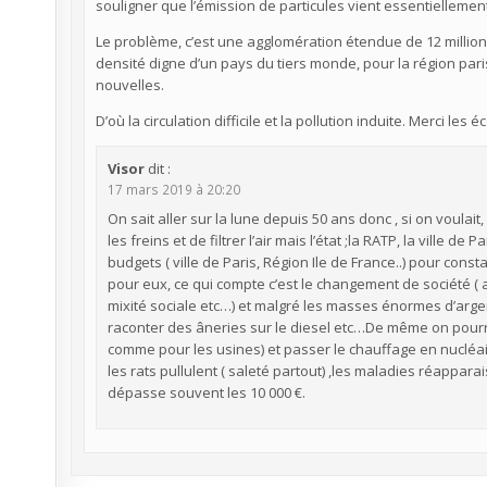
souligner que l’émission de particules vient essentiellement
Le problème, c’est une agglomération étendue de 12 million
densité digne d’un pays du tiers monde, pour la région par
nouvelles.
D’où la circulation difficile et la pollution induite. Merci le
Visor
dit :
17 mars 2019 à 20:20
On sait aller sur la lune depuis 50 ans donc , si on voulait
les freins et de filtrer l’air mais l’état ;la RATP, la ville de 
budgets ( ville de Paris, Région Ile de France..) pour const
pour eux, ce qui compte c’est le changement de société 
mixité sociale etc…) et malgré les masses énormes d’argen
raconter des âneries sur le diesel etc…De même on pourr
comme pour les usines) et passer le chauffage en nucléaire 
les rats pullulent ( saleté partout) ,les maladies réapparai
dépasse souvent les 10 000 €.