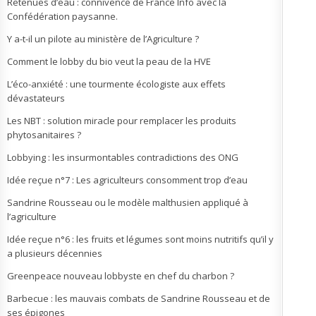
Retenues d’eau : connivence de France Info avec la
Confédération paysanne.
Y a-t-il un pilote au ministère de l’Agriculture ?
Comment le lobby du bio veut la peau de la HVE
L’éco-anxiété : une tourmente écologiste aux effets
dévastateurs
Les NBT : solution miracle pour remplacer les produits
phytosanitaires ?
Lobbying : les insurmontables contradictions des ONG
Idée reçue n°7 : Les agriculteurs consomment trop d’eau
Sandrine Rousseau ou le modèle malthusien appliqué à
l’agriculture
Idée reçue n°6 : les fruits et légumes sont moins nutritifs qu’il y
a plusieurs décennies
Greenpeace nouveau lobbyste en chef du charbon ?
Barbecue : les mauvais combats de Sandrine Rousseau et de
ses épigones