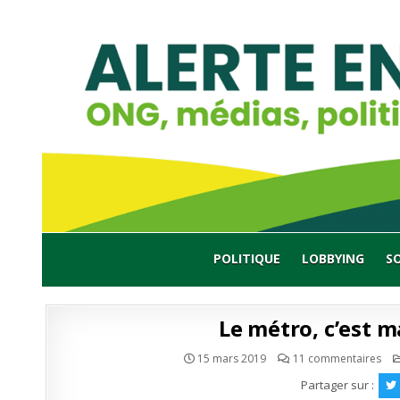
Skip
to
content
POLITIQUE
LOBBYING
S
Le métro, c’est m
sur
15 mars 2019
11 commentaires
Le
mét
Partager sur :
c’es