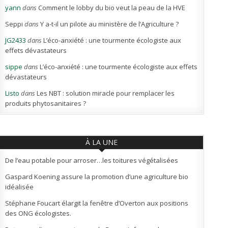
yann
dans
Comment le lobby du bio veut la peau de la HVE
Seppi
dans
Y a-t-il un pilote au ministère de l’Agriculture ?
JG2433
dans
L’éco-anxiété : une tourmente écologiste aux
effets dévastateurs
sippe
dans
L’éco-anxiété : une tourmente écologiste aux effets
dévastateurs
Listo
dans
Les NBT : solution miracle pour remplacer les
produits phytosanitaires ?
À LA UNE
De l’eau potable pour arroser…les toitures végétalisées
Gaspard Koening assure la promotion d’une agriculture bio
idéalisée
Stéphane Foucart élargit la fenêtre d’Overton aux positions
des ONG écologistes.