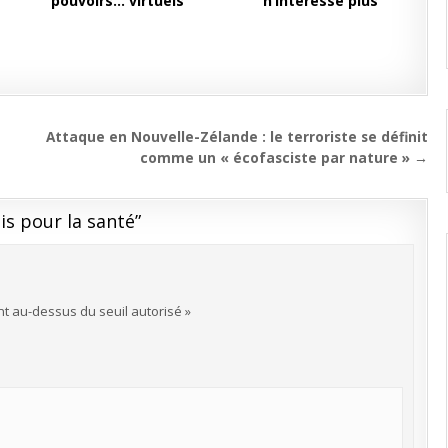
pouvoirs… virtuels
n’intéresse plus
Attaque en Nouvelle-Zélande : le terroriste se définit
comme un « écofasciste par nature » →
is pour la santé
”
nt au-dessus du seuil autorisé »