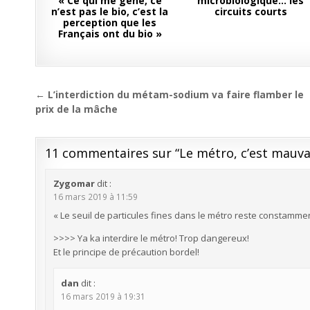
« Ce qui me gène, ce
microbiologique… les
n’est pas le bio, c’est la
circuits courts
perception que les
Français ont du bio »
Navigation
← L’interdiction du métam-sodium va faire flamber le
de
prix de la mâche
l’article
11 commentaires sur “
Le métro, c’est mauva
Zygomar
dit :
16 mars 2019 à 11:59
« Le seuil de particules fines dans le métro reste constamme
>>>> Ya ka interdire le métro! Trop dangereux!
Et le principe de précaution bordel!
dan
dit :
16 mars 2019 à 19:31