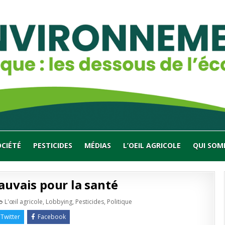
OCIÉTÉ
PESTICIDES
MÉDIAS
L’OEIL AGRICOLE
QUI SOM
auvais pour la santé
Publié
L'œil agricole
,
Lobbying
,
Pesticides
,
Politique
en
ro,
Twitter
Facebook
t