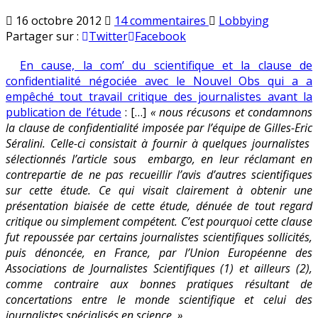
sur
Publié
16 octobre 2012
14 commentaires
Lobbying
Les
en
Partager sur :
Twitter
Facebook
journalistes
En cause, la com’ du scientifique et la clause de
scientifiques
confidentialité négociée avec le Nouvel Obs qui a a
se
empêché tout travail critique des journalistes avant la
rebiffent
publication de l’étude
: […]
« nous récusons et condamnons
la clause de confidentialité imposée par l’équipe de Gilles-Eric
Séralini. Celle-ci consistait à fournir à quelques journalistes
sélectionnés l’article sous embargo, en leur réclamant en
contrepartie de ne pas recueillir l’avis d’autres scientifiques
sur cette étude. Ce qui visait clairement à obtenir une
présentation biaisée de cette étude, dénuée de tout regard
critique ou simplement compétent. C’est pourquoi cette clause
fut repoussée par certains journalistes scientifiques sollicités,
puis dénoncée, en France, par l’Union Européenne des
Associations de Journalistes Scientifiques (1) et ailleurs (2),
comme contraire aux bonnes pratiques résultant de
concertations entre le monde scientifique et celui des
journalistes spécialisés en science. »