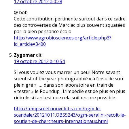
17 octobre 2012 à 0:28
@ bob
Cette contribution pertinente surtout dans ce cadre
des controverses de Marciac plus souvent squatées
par la bien pensance écolo
http://www.agrobiosciences.org/article.php3?
id_article=3400
Zygomar
dit :
19 octobre 2012 à 10:54
Si vous voulez vous marrer un peu!! Notre savant
scientist of the year photographié » à l’insu de son
plein gré » ….. dans son laboratoire en train de
« tester » le Roundup . L’imbécile est de plus en plus
ridicule si tant est que cela soit encore possible:
http://tempsreel.nouvelobs.com/ogm-le-
scandale/20121011.OBS5243/ogm-seralini-recoit-le-
soutien-de-chercheurs-internationaux.html