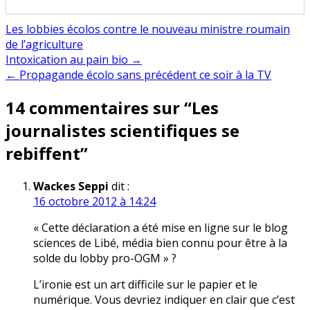
Les lobbies écolos contre le nouveau ministre roumain
de l’agriculture
Navigation
Intoxication au pain bio →
← Propagande écolo sans précédent ce soir à la TV
de
14 commentaires sur “
Les
l’article
journalistes scientifiques se
rebiffent
”
Wackes Seppi
dit :
16 octobre 2012 à 14:24
« Cette déclaration a été mise en ligne sur le blog
sciences de Libé, média bien connu pour être à la
solde du lobby pro-OGM » ?
L’ironie est un art difficile sur le papier et le
numérique. Vous devriez indiquer en clair que c’est