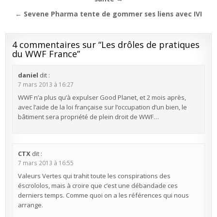
de
l’article
← Sevene Pharma tente de gommer ses liens avec IVI
4 commentaires sur “
Les drôles de pratiques
du WWF France
”
daniel
dit :
7 mars 2013 à 16:27
WWF n’a plus qu’à expulser Good Planet, et 2 mois après,
avec l’aide de la loi française sur l’occupation d’un bien, le
bâtiment sera propriété de plein droit de WWF…
CTX
dit :
7 mars 2013 à 16:55
Valeurs Vertes qui trahit toute les conspirations des
éscrololos, mais à croire que c’est une débandade ces
derniers temps. Comme quoi on a les références qui nous
arrange.