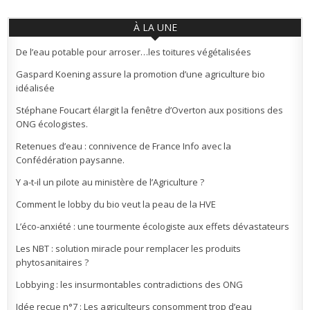
À LA UNE
De l’eau potable pour arroser…les toitures végétalisées
Gaspard Koening assure la promotion d’une agriculture bio
idéalisée
Stéphane Foucart élargit la fenêtre d’Overton aux positions des
ONG écologistes.
Retenues d’eau : connivence de France Info avec la
Confédération paysanne.
Y a-t-il un pilote au ministère de l’Agriculture ?
Comment le lobby du bio veut la peau de la HVE
L’éco-anxiété : une tourmente écologiste aux effets dévastateurs
Les NBT : solution miracle pour remplacer les produits
phytosanitaires ?
Lobbying : les insurmontables contradictions des ONG
Idée reçue n°7 : Les agriculteurs consomment trop d’eau