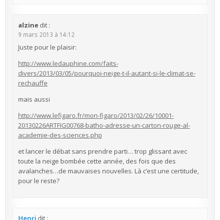
alzine
dit :
9 mars 2013 à 14:12
Juste pour le plaisir:
http://www.ledauphine.com/faits-
divers/2013/03/05/pourquoi-neige-t-il-autant-si-le-climat-se-
rechauffe
mais aussi
http://www.lefigaro.fr/mon-figaro/2013/02/26/10001-
20130226ARTFIG00768-batho-adresse-un-carton-rouge-al-
academie-des-sciences.php
et lancer le débat sans prendre parti… trop glissant avec
toute la neige bombée cette année, des fois que des
avalanches…de mauvaises nouvelles. Là c’est une certitude,
pour le reste?
Henri
dit :