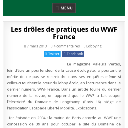
Skip
MENU
to
content
Les drôles de pratiques du WWF
France
sur
Publié
7 mars 2013
4 commentaires
Lobbying
Les
en
drôles
Twitter
Facebook
de
pratiques
du
Le magazine Valeurs Vertes,
WWF
France
loin d’être un pourfendeur de la cause écologiste, a pourtant le
mérite de ne pas se restreindre dans ses enquêtes même si
celles-ci touchent le cœur du lobby écolo, en l’occurrence dans le
dernier numéro, WWF France. Dans un article fouillé du dernier
numéro de la revue, on apprend que le WWF a fait couper
l’électricité du Domaine de Longchamp (Paris 16), siège de
l‘association Escapade Liberté Mobilité. Explications.
-1er épisode en 2004 : la mairie de Paris accorde au WWF une
concession de 39 ans pour occuper le site du Domaine de