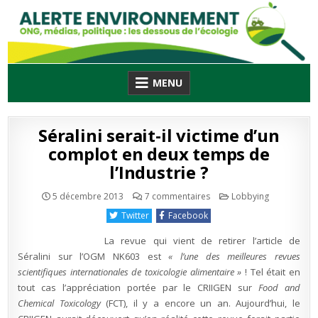
Skip
to
content
MENU
Séralini serait-il victime d’un
complot en deux temps de
l’Industrie ?
sur
Publié
5 décembre 2013
7 commentaires
Lobbying
Séralini
en
serait-
Twitter
Facebook
il
victime
d’un
La revue qui vient de retirer l’article de
complot
en
Séralini sur l’OGM NK603 est
« l’
une des meilleures revues
deux
scientifiques internationales de toxicologie alimentaire »
! Tel était en
temps
de
tout cas l’appréciation portée par le CRIIGEN sur
Food and
l’Industrie
?
Chemical Toxicology
(FCT), il y a encore un an. Aujourd’hui, le