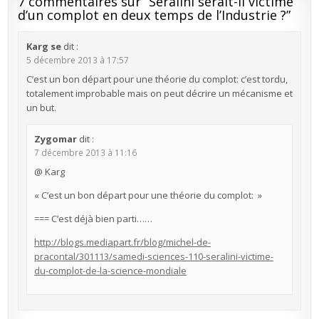
7 commentaires sur “
Séralini serait-il victime
d’un complot en deux temps de l’Industrie ?
”
Karg se
dit :
5 décembre 2013 à 17:57
C’est un bon départ pour une théorie du complot: c’est tordu,
totalement improbable mais on peut décrire un mécanisme et
un but.
Zygomar
dit :
7 décembre 2013 à 11:16
@ Karg
« C’est un bon départ pour une théorie du complot: »
=== C’est déjà bien parti……
http://blogs.mediapart.fr/blog/michel-de-
pracontal/301113/samedi-sciences-110-seralini-victime-
du-complot-de-la-science-mondiale