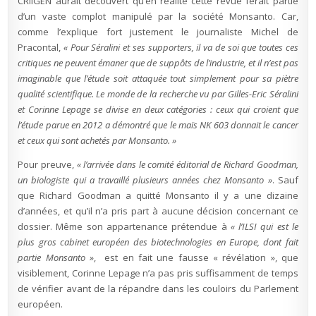
CRIIGEN aurait découvert qu’en réalité cette revue ferait partie
d’un vaste complot manipulé par la société Monsanto. Car,
comme l’explique fort justement le journaliste Michel de
Pracontal,
« Pour Séralini et ses supporters, il va de soi que toutes ces
critiques ne peuvent émaner que de suppôts de l’industrie, et il n’est pas
imaginable que l’étude soit attaquée tout simplement pour sa piètre
qualité scientifique. Le monde de la recherche vu par Gilles-Eric Séralini
et Corinne Lepage se divise en deux catégories : ceux qui croient que
l’étude parue en 2012 a démontré que le maïs NK 603 donnait le cancer
et ceux qui sont achetés par Monsanto. »
Pour preuve,
« l’arrivée dans le comité éditorial de Richard Goodman,
un biologiste qui a travaillé plusieurs années chez Monsanto »
. Sauf
que Richard Goodman a quitté Monsanto il y a une dizaine
d’années, et qu’il n’a pris part à aucune décision concernant ce
dossier. Même son appartenance prétendue à
« l’ILSI qui est le
plus gros cabinet européen des biotechnologies en Europe, dont fait
partie Monsanto »
, est en fait une fausse « révélation », que
visiblement, Corinne Lepage n’a pas pris suffisamment de temps
de vérifier avant de la répandre dans les couloirs du Parlement
européen.