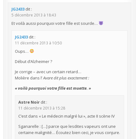
JG2433
dit :
5 décembre 2013 à 18:43
Et voilà aussi pourquoi votre fille est sourde…
JG2433
dit :
11 décembre 2013 à 10:50
Oups…
Début d’Alzheimer ?
Je corrige – avec un certain retard…
Molière dans l’
Avare
dit plus exactement :
« voilà pourquoi votre fille est muette. »
Astre Noir
dit :
11 décembre 2013 à 15:28
C’est dans « Le médecin malgré lui », acte II scène IV
Sganarelle : […] parce que lesdites vapeurs ont une
certaine malignité… Écoutez bien ceci, je vous conjure.