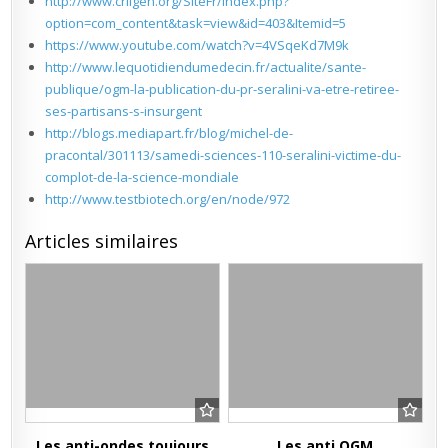
http://www.criigen.org/SiteFr/index.php?
option=com_content&task=view&id=403&Itemid=5
https://www.youtube.com/watch?v=4VSqeKd7M9k
http://www.lequotidiendumedecin.fr/actualite/sante-
publique/ogm-la-publication-du-pr-seralini-va-etre-retiree-
ses-partisans-s-insurgent
http://blogs.mediapart.fr/blog/michel-de-
pracontal/301113/samedi-sciences-110-seralini-victime-du-
complot-de-la-science-mondiale
http://www.testbiotech.org/en/node/972
Articles similaires
Les anti-ondes toujours
Les anti OGM