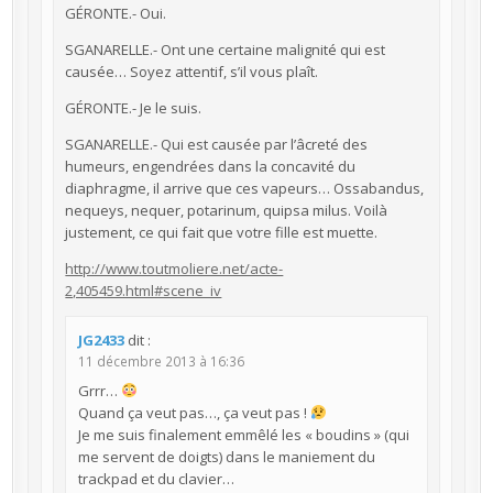
GÉRONTE.- Oui.
SGANARELLE.- Ont une certaine malignité qui est
causée… Soyez attentif, s’il vous plaît.
GÉRONTE.- Je le suis.
SGANARELLE.- Qui est causée par l’âcreté des
humeurs, engendrées dans la concavité du
diaphragme, il arrive que ces vapeurs… Ossabandus,
nequeys, nequer, potarinum, quipsa milus. Voilà
justement, ce qui fait que votre fille est muette.
http://www.toutmoliere.net/acte-
2,405459.html#scene_iv
JG2433
dit :
11 décembre 2013 à 16:36
Grrr…
Quand ça veut pas…, ça veut pas !
Je me suis finalement emmêlé les « boudins » (qui
me servent de doigts) dans le maniement du
trackpad et du clavier…