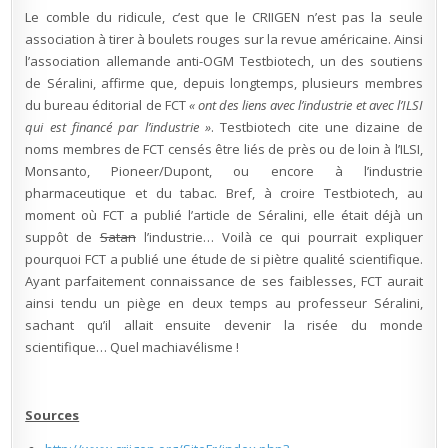
Le comble du ridicule, c’est que le CRIIGEN n’est pas la seule
association à tirer à boulets rouges sur la revue américaine. Ainsi
l’association allemande anti-OGM Testbiotech, un des soutiens
de Séralini, affirme que, depuis longtemps, plusieurs membres
du bureau éditorial de FCT
« ont des liens avec l’industrie et avec l’ILSI
qui est financé par l’industrie »
. Testbiotech cite une dizaine de
noms membres de FCT censés être liés de près ou de loin à l’ILSI,
Monsanto, Pioneer/Dupont, ou encore à l’industrie
pharmaceutique et du tabac. Bref, à croire Testbiotech, au
moment où FCT a publié l’article de Séralini, elle était déjà un
suppôt de
Satan
l’industrie… Voilà ce qui pourrait expliquer
pourquoi FCT a publié une étude de si piètre qualité scientifique.
Ayant parfaitement connaissance de ses faiblesses, FCT aurait
ainsi tendu un piège en deux temps au professeur Séralini,
sachant qu’il allait ensuite devenir la risée du monde
scientifique… Quel machiavélisme !
Sources