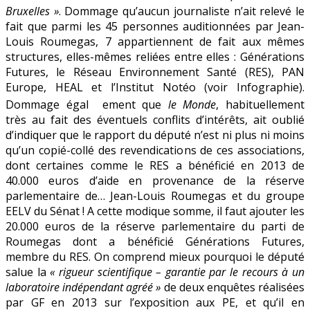
Bruxelles »
. Dommage qu’aucun journaliste n’ait relevé le
fait que parmi les 45 personnes auditionnées par Jean-
Louis Roumegas, 7 appartiennent de fait aux mêmes
structures, elles-mêmes reliées entre elles : Générations
Futures, le Réseau Environnement Santé (RES), PAN
Europe, HEAL et l’Institut Notéo (voir Infographie).
Dommage égal
ement que
le Monde
, habituellement
très au fait des éventuels conflits d’intérêts, ait oublié
d’indiquer que le rapport du député n’est ni plus ni moins
qu’un copié-collé des revendications de ces associations,
dont certaines comme le RES a bénéficié en 2013 de
40.000 euros d’aide en provenance de la réserve
parlementaire de… Jean-Louis Roumegas et du groupe
EELV du Sénat ! A cette modique somme, il faut ajouter les
20.000 euros de la réserve parlementaire du parti de
Roumegas dont a bénéficié Générations Futures,
membre du RES. On comprend mieux pourquoi le député
salue la
« rigueur scientifique – garantie par le recours à un
laboratoire indépendant agréé »
de deux enquêtes réalisées
par GF en 2013 sur l’exposition aux PE, et qu’il en