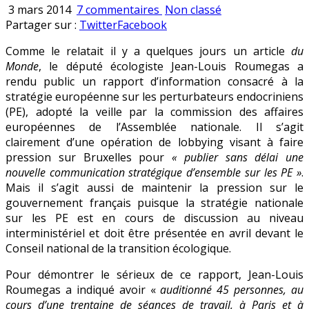
sur
Publié
3 mars 2014
7 commentaires
Non classé
Perturbateurs
en
Partager sur :
Twitter
Facebook
endocriniens
Comme le relatait il y a quelques jours un article
du
:
Monde
, le député écologiste Jean-Louis Roumegas a
le
rendu public un rapport d’information consacré à la
lobbying
stratégie européenne sur les perturbateurs endocriniens
de
(PE), adopté la veille par la commission des affaires
Jean-
européennes de l’Assemblée nationale. Il s’agit
Louis
clairement d’une opération de lobbying visant à faire
Roumegas
pression sur Bruxelles pour
« publier sans délai une
et
nouvelle communication stratégique d’ensemble sur les PE »
.
des
Mais il s’agit aussi de maintenir la pression sur le
ONG
gouvernement français puisque la stratégie nationale
sur les PE est en cours de discussion au niveau
interministériel et doit être présentée en avril devant le
Conseil national de la transition écologique.
Pour démontrer le sérieux de ce rapport, Jean-Louis
Roumegas a indiqué avoir «
auditionné 45 personnes, au
cours d’une trentaine de séances de travail, à Paris et à