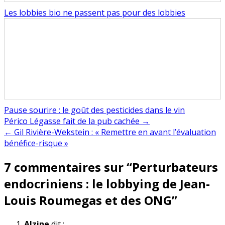
Les lobbies bio ne passent pas pour des lobbies
Pause sourire : le goût des pesticides dans le vin
Navigation
Périco Légasse fait de la pub cachée →
← Gil Rivière-Wekstein : « Remettre en avant l’évaluation
de
bénéfice-risque »
l’article
7 commentaires sur “
Perturbateurs
endocriniens : le lobbying de Jean-
Louis Roumegas et des ONG
”
Alzine
dit :