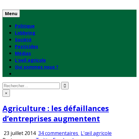
Skip
to
Menu
content
Politique
Lobbying
Société
Pesticides
Médias
L’oeil agricole
Qui sommes nous ?
Rechercher
:
×
Agriculture : les défaillances
d’entreprises augmentent
sur
Publié
23 juillet 2014
34 commentaires
L'œil agricole