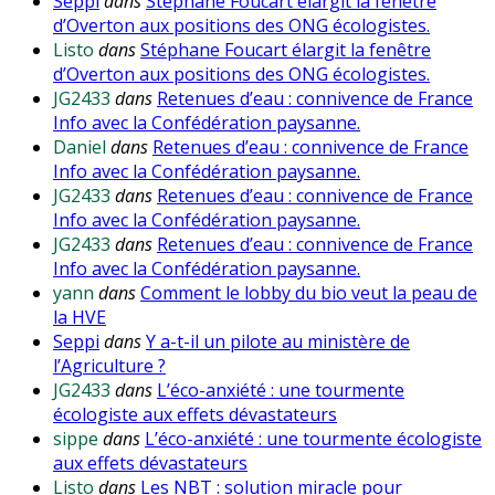
Seppi
dans
Stéphane Foucart élargit la fenêtre
d’Overton aux positions des ONG écologistes.
Listo
dans
Stéphane Foucart élargit la fenêtre
d’Overton aux positions des ONG écologistes.
JG2433
dans
Retenues d’eau : connivence de France
Info avec la Confédération paysanne.
Daniel
dans
Retenues d’eau : connivence de France
Info avec la Confédération paysanne.
JG2433
dans
Retenues d’eau : connivence de France
Info avec la Confédération paysanne.
JG2433
dans
Retenues d’eau : connivence de France
Info avec la Confédération paysanne.
yann
dans
Comment le lobby du bio veut la peau de
la HVE
Seppi
dans
Y a-t-il un pilote au ministère de
l’Agriculture ?
JG2433
dans
L’éco-anxiété : une tourmente
écologiste aux effets dévastateurs
sippe
dans
L’éco-anxiété : une tourmente écologiste
aux effets dévastateurs
Listo
dans
Les NBT : solution miracle pour