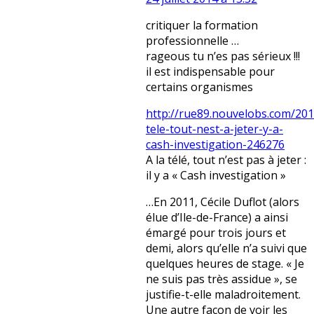
critiquer la formation
professionnelle …
rageous tu n’es pas sérieux !!!
il est indispensable pour
certains organismes
http://rue89.nouvelobs.com/201
tele-tout-nest-a-jeter-y-a-
cash-investigation-246276
A la télé, tout n’est pas à jeter :
il y a « Cash investigation »
…En 2011, Cécile Duflot (alors
élue d’Ile-de-France) a ainsi
émargé pour trois jours et
demi, alors qu’elle n’a suivi que
quelques heures de stage. « Je
ne suis pas très assidue », se
justifie-t-elle maladroitement.
Une autre façon de voir les