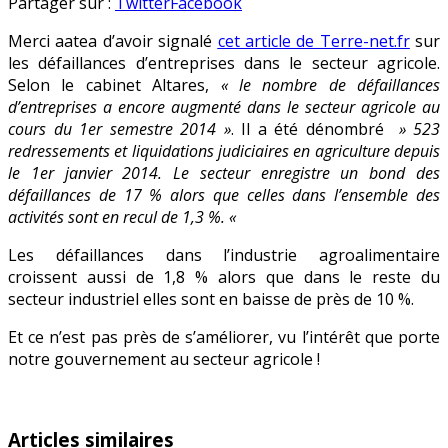
Agriculture
en
Partager sur :
Twitter
Facebook
:
Merci aatea d’avoir signalé
cet article de Terre-net.fr
sur
les
les défaillances d’entreprises dans le secteur agricole.
défaillances
Selon le cabinet Altares,
« le nombre de défaillances
d’entreprises
d’entreprises a encore augmenté dans le secteur agricole au
augmentent
cours du 1er semestre 2014 »
. Il a été dénombré
» 523
redressements et liquidations judiciaires en agriculture depuis
le 1er janvier 2014. Le secteur enregistre un bond des
défaillances de 17 % alors que celles dans l’ensemble des
activités sont en recul de 1,3 %. «
Les défaillances dans l’industrie agroalimentaire
croissent aussi de 1,8 % alors que dans le reste du
secteur industriel elles sont en baisse de près de 10 %.
Et ce n’est pas près de s’améliorer, vu l’intérêt que porte
notre gouvernement au secteur agricole !
Articles similaires