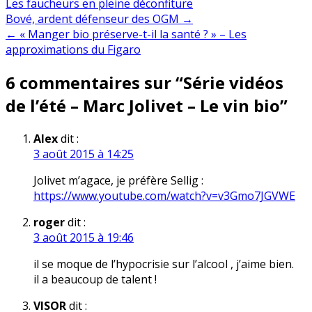
Les faucheurs en pleine déconfiture
Navigation
Bové, ardent défenseur des OGM →
← « Manger bio préserve-t-il la santé ? » – Les
de
approximations du Figaro
l’article
6 commentaires sur “
Série vidéos
de l’été – Marc Jolivet – Le vin bio
”
Alex
dit :
3 août 2015 à 14:25
Jolivet m’agace, je préfère Sellig :
https://www.youtube.com/watch?v=v3Gmo7JGVWE
roger
dit :
3 août 2015 à 19:46
il se moque de l’hypocrisie sur l’alcool , j’aime bien.
il a beaucoup de talent !
VISOR
dit :