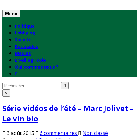
Skip
to
Menu
content
Politique
Lobbying
Société
Pesticides
Médias
L’oeil agricole
Qui sommes nous ?
Rechercher
:
×
Série vidéos de l’été – Marc Jolivet –
Le vin bio
sur
Publié
3 août 2015
6 commentaires
Non classé