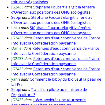
toitures végétalisées
JG2433
dans
Stéphane Foucart élargit la fenêtre
d’Overton aux positions des ONG écologistes.
Seppi
dans
Stéphane Foucart élargit la fenêtre
d’Overton aux positions des ONG écologistes.
Listo
dans
Stéphane Foucart élargit la fenêtre
d’Overton aux positions des ONG écologistes.
JG2433
dans
Retenues d’eau : connivence de France
Info avec la Confédération paysanne.
Daniel
dans
Retenues d’eau : connivence de France
Info avec la Confédération paysanne.
JG2433
dans
Retenues d’eau : connivence de France
Info avec la Confédération paysanne.
JG2433
dans
Retenues d’eau : connivence de France
Info avec la Confédération paysanne.
yann
dans
Comment le lobby du bio veut la peau de
la HVE
Seppi
dans
Y a-t-il un pilote au ministère de
l’Agriculture ?
JG2433
dans
L’éco-anxiété : une tourmente
écologiste aux effets dévastateurs