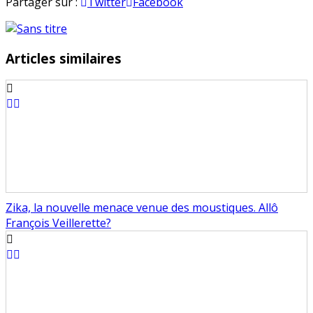
Série
en
Partager sur :
Twitter
Facebook
vidéos
de
l’été
Articles similaires
–
Marc
Jolivet
–
Le
vin
bio
Zika, la nouvelle menace venue des moustiques. Allô
François Veillerette?