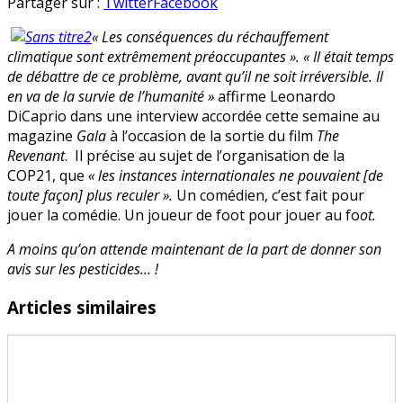
Léonard
en
Partager sur :
Twitter
Facebook
DiCaprio
« Les conséquences du réchauffement
:
climatique sont extrêmement préoccupantes ». « Il était temps
vive
de débattre de ce problème, avant qu’il ne soit irréversible. Il
l’épouvante
en va de la survie de l’humanité »
affirme
Leonardo
!
DiCaprio dans une interview accordée cette semaine au
magazine
Gala
à l’occasion de la sortie du film
The
Revenant
. Il précise au sujet de l’organisation de la
COP21, que
« les instances internationales ne pouvaient [de
toute façon] plus reculer ».
Un comédien, c’est fait pour
jouer la comédie. Un joueur de foot pour jouer au fo
ot.
A moins qu
’on attende m
aintenant de la part de donner son
avis sur les
pesticides… !
Articles similaires