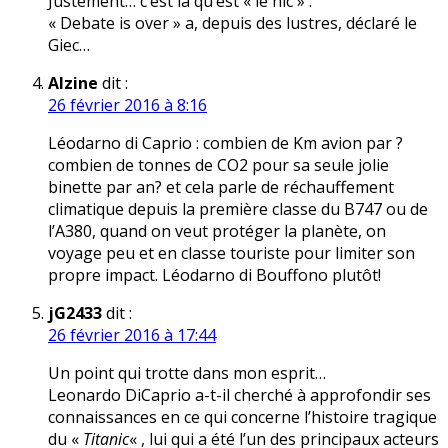
Justement… c’est là qu’est « le hic » :
« Debate is over » a, depuis des lustres, déclaré le
Giec…
Alzine
dit :
26 février 2016 à 8:16
Léodarno di Caprio : combien de Km avion par ?
combien de tonnes de CO2 pour sa seule jolie
binette par an? et cela parle de réchauffement
climatique depuis la première classe du B747 ou de
l’A380, quand on veut protéger la planète, on
voyage peu et en classe touriste pour limiter son
propre impact. Léodarno di Bouffono plutôt!
jG2433
dit :
26 février 2016 à 17:44
Un point qui trotte dans mon esprit…
Leonardo DiCaprio a-t-il cherché à approfondir ses
connaissances en ce qui concerne l’histoire tragique
du «
Titanic
« , lui qui a été l’un des principaux acteurs