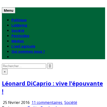
Skip
to
Menu
content
Politique
Lobbying
Société
Pesticides
Médias
L’oeil agricole
Qui sommes nous ?
Rechercher
:
×
Léonard DiCaprio : vive l’épouvante
!
sur
Publié
25 février 2016
11 commentaires
Société