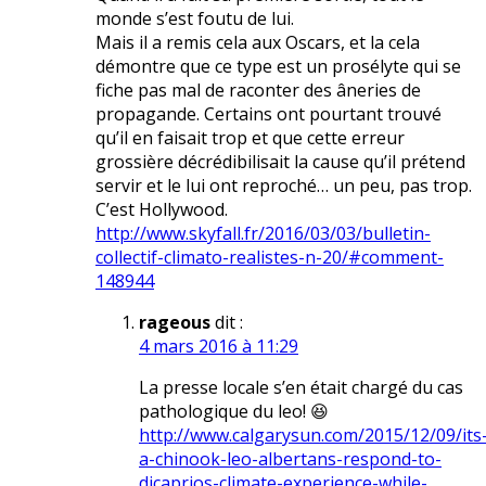
monde s’est foutu de lui.
Mais il a remis cela aux Oscars, et la cela
démontre que ce type est un prosélyte qui se
fiche pas mal de raconter des âneries de
propagande. Certains ont pourtant trouvé
qu’il en faisait trop et que cette erreur
grossière décrédibilisait la cause qu’il prétend
servir et le lui ont reproché… un peu, pas trop.
C’est Hollywood.
http://www.skyfall.fr/2016/03/03/bulletin-
collectif-climato-realistes-n-20/#comment-
148944
rageous
dit :
4 mars 2016 à 11:29
La presse locale s’en était chargé du cas
pathologique du leo! 😆
http://www.calgarysun.com/2015/12/09/its
a-chinook-leo-albertans-respond-to-
dicaprios-climate-experience-while-