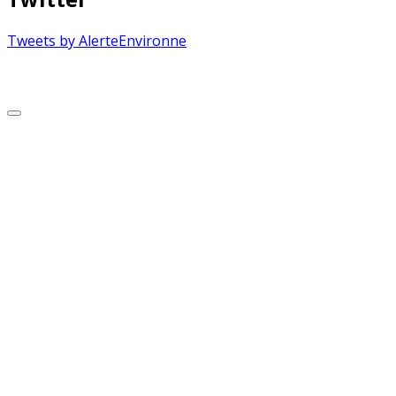
Tweets by AlerteEnvironne
Copyright © 2026 Alerte Environnement
Scroll
to
Top