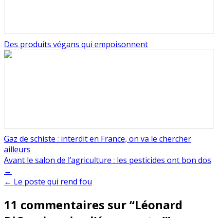
Des produits végans qui empoisonnent
Gaz de schiste : interdit en France, on va le chercher
ailleurs
Navigation
Avant le salon de l’agriculture : les pesticides ont bon dos
→
de
← Le poste qui rend fou
l’article
11 commentaires sur “
Léonard