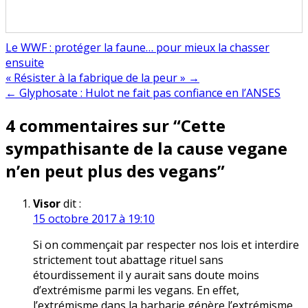
Le WWF : protéger la faune… pour mieux la chasser
ensuite
Navigation
« Résister à la fabrique de la peur » →
← Glyphosate : Hulot ne fait pas confiance en l’ANSES
de
4 commentaires sur “
Cette
l’article
sympathisante de la cause vegane
n’en peut plus des vegans
”
Visor
dit :
15 octobre 2017 à 19:10
Si on commençait par respecter nos lois et interdire
strictement tout abattage rituel sans
étourdissement il y aurait sans doute moins
d’extrémisme parmi les vegans. En effet,
l’extrémisme dans la barbarie génère l’extrémisme