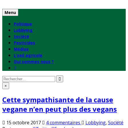
Skip
to
Menu
content
Politique
Lobbying
Société
Pesticides
Médias
L’oeil agricole
Qui sommes nous ?
Rechercher
:
×
Cette sympathisante de la cause
vegane n’en peut plus des vegans
sur
Publié
15 octobre 2017
4 commentaires
Lobbying
,
Société