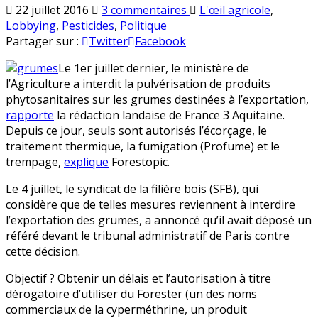
sur
Publié
22 juillet 2016
3 commentaires
L'œil agricole
,
Filière
en
Lobbying
,
Pesticides
,
Politique
bois
Partager sur :
Twitter
Facebook
:
Le 1er juillet dernier, le ministère de
10
l’Agriculture a interdit la pulvérisation de produits
000
phytosanitaires sur les grumes destinées à l’exportation,
emplois
rapporte
la rédaction landaise de France 3 Aquitaine.
menacés
Depuis ce jour, seuls sont autorisés l’écorçage, le
par
traitement thermique, la fumigation (Profume) et le
l’interdiction
trempage,
explique
Forestopic.
d’un
produit
Le 4 juillet, le syndicat de la filière bois (SFB), qui
phyto
considère que de telles mesures reviennent à interdire
l’exportation des grumes, a annoncé qu’il avait déposé un
référé devant le tribunal administratif de Paris contre
cette décision.
Objectif ? Obtenir un délais et l’autorisation à titre
dérogatoire d’utiliser du Forester (un des noms
commerciaux de la cyperméthrine, un produit