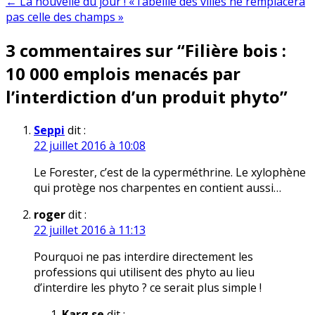
← La nouvelle du jour ! « l’abeille des villes ne remplacera
l’article
pas celle des champs »
3 commentaires sur “
Filière bois :
10 000 emplois menacés par
l’interdiction d’un produit phyto
”
Seppi
dit :
22 juillet 2016 à 10:08
Le Forester, c’est de la cyperméthrine. Le xylophène
qui protège nos charpentes en contient aussi…
roger
dit :
22 juillet 2016 à 11:13
Pourquoi ne pas interdire directement les
professions qui utilisent des phyto au lieu
d’interdire les phyto ? ce serait plus simple !
Karg se
dit :