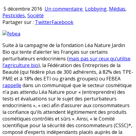
sur
Publié
5 décembre 2016
Un commentaire
Lobbying
,
Médias
,
Le
en
Pesticides
,
Société
lobby
Partager sur :
Twitter
Facebook
Léa
Nature
contredit
Suite à la campagne de la fondation Léa Nature Jardin
par
Bio qui tente d’alerter les Français sur certains
les
perturbateurs endocriniens (
mais pas sur ceux qu’utilise
professionnels
l’agriculture bio
), la Fédération des Entreprises de la
de
Beauté (qui fédère plus de 300 adhérents, à 82% des TPE-
la
PME et à 18% des ETI ou grands groupes) ou FEBEA
beauté
rappelle
dans un communiqué que le secteur cosmétique
n’a pas attendu Léa Nature pour « (entreprendre) des
tests et évaluations sur le sujet des perturbateurs
endocriniens », « ceci afin d’assurer aux consommateurs
la confiance qu’ils attendent légitimement des produits
cosmétiques contrôlés et sûrs ». Ainsi, « le Comité
scientifique pour la sécurité des consommateurs (CSSC)*,
composé d’experts indépendants placés auprès de la