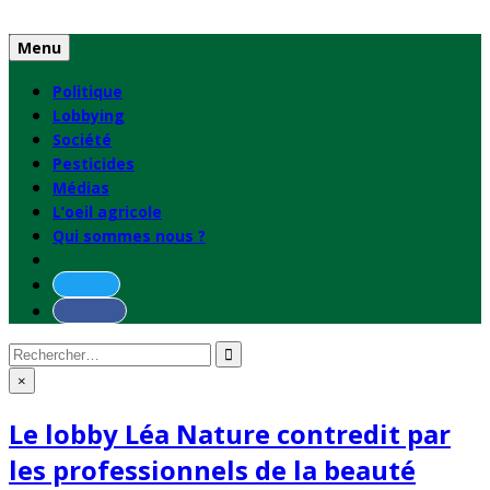
Skip
to
Menu
content
Politique
Lobbying
Société
Pesticides
Médias
L’oeil agricole
Qui sommes nous ?
Rechercher
:
×
Le lobby Léa Nature contredit par
les professionnels de la beauté