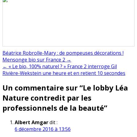
Béatrice Robrolle-Mary : de pompeuses décorations !
Navigation
Mensonge bio sur France 2 →
← « Le bio, 100% naturel ? » France 2 interroge Gil
de
Rivière-Wekstein une heure et en retient 10 secondes
l’article
Un commentaire sur “
Le lobby Léa
Nature contredit par les
professionnels de la beauté
”
Albert Amgar
dit :
6 décembre 2016 à 13:56