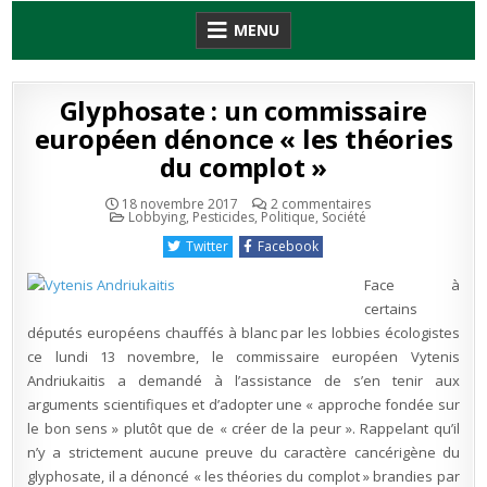
Skip
MENU
to
content
Glyphosate : un commissaire
européen dénonce « les théories
du complot »
sur
18 novembre 2017
2 commentaires
Publié
Glyphosate
Lobbying
,
Pesticides
,
Politique
,
Société
en
:
un
Twitter
Facebook
commissaire
européen
dénonce
Face à
« les
théories
certains
du
députés européens chauffés à blanc par les lobbies écologistes
complot »
ce lundi 13 novembre, le commissaire européen Vytenis
Andriukaitis a demandé à l’assistance de s’en tenir aux
arguments scientifiques et d’adopter une « approche fondée sur
le bon sens » plutôt que de « créer de la peur ». Rappelant qu’il
n’y a strictement aucune preuve du caractère cancérigène du
glyphosate, il a dénoncé « les théories du complot » brandies par