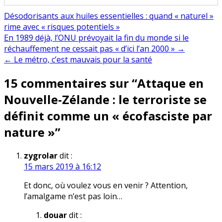
Désodorisants aux huiles essentielles : quand « naturel »
rime avec « risques potentiels »
Navigation
En 1989 déjà, l’ONU prévoyait la fin du monde si le
réchauffement ne cessait pas « d’ici l’an 2000 » →
de
← Le métro, c’est mauvais pour la santé
l’article
15 commentaires sur “
Attaque en
Nouvelle-Zélande : le terroriste se
définit comme un « écofasciste par
nature »
”
zygrolar
dit :
15 mars 2019 à 16:12
Et donc, où voulez vous en venir ? Attention,
l’amalgame n’est pas loin…
douar
dit :