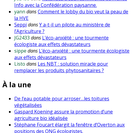
Info avec la Confédération paysanne.
yann
dans
Comment le lobby du bio veut la peau de
la HVE
Seppi
dans
Y a-t-il un pilote au ministère de
l’Agriculture ?
JG2433
dans
L’éco-anxiété : une tourmente
écologiste aux effets dévastateurs
sippe
dans
L’éco-anxiété : une tourmente écologiste
aux effets dévastateurs
Listo
dans
Les NBT : solution miracle pour
remplacer les produits phytosanitaires ?
À la une
De l’eau potable pour arroser…les toitures
végétalisées
Gaspard Koening assure la promotion d’une
agriculture bio idéalisée
Stéphane Foucart élargit la fenêtre d’Overton aux
positions des ONG écologistes.