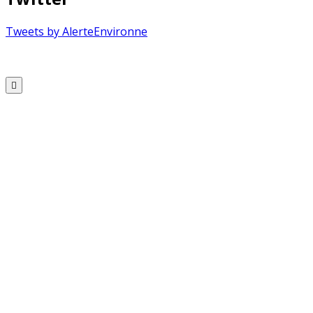
Tweets by AlerteEnvironne
Copyright © 2026 Alerte Environnement
Scroll
to
Top