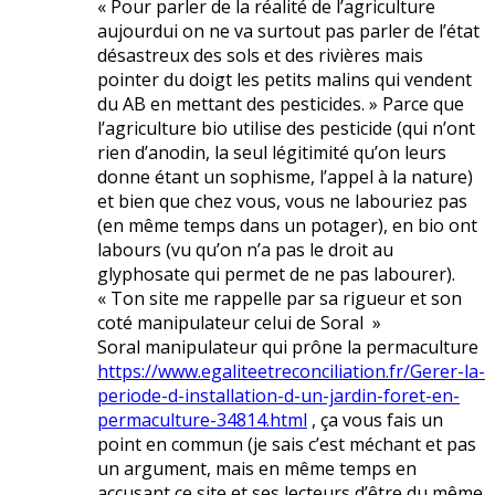
« Pour parler de la réalité de l’agriculture
aujourdui on ne va surtout pas parler de l’état
désastreux des sols et des rivières mais
pointer du doigt les petits malins qui vendent
du AB en mettant des pesticides. » Parce que
l’agriculture bio utilise des pesticide (qui n’ont
rien d’anodin, la seul légitimité qu’on leurs
donne étant un sophisme, l’appel à la nature)
et bien que chez vous, vous ne labouriez pas
(en même temps dans un potager), en bio ont
labours (vu qu’on n’a pas le droit au
glyphosate qui permet de ne pas labourer).
« Ton site me rappelle par sa rigueur et son
coté manipulateur celui de Soral »
Soral manipulateur qui prône la permaculture
https://www.egaliteetreconciliation.fr/Gerer-la-
periode-d-installation-d-un-jardin-foret-en-
permaculture-34814.html
, ça vous fais un
point en commun (je sais c’est méchant et pas
un argument, mais en même temps en
accusant ce site et ses lecteurs d’être du même