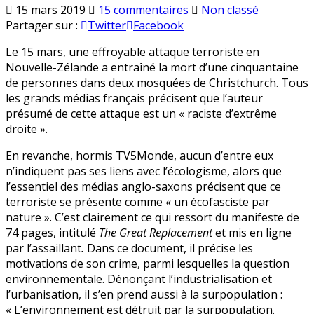
sur
Publié
15 mars 2019
15 commentaires
Non classé
Attaque
en
Partager sur :
Twitter
Facebook
en
Le 15 mars, une effroyable attaque terroriste en
Nouvelle-
Nouvelle-Zélande a entraîné la mort d’une cinquantaine
Zélande
de personnes dans deux mosquées de Christchurch. Tous
:
les grands médias français précisent que l’auteur
le
présumé de cette attaque est un « raciste d’extrême
terroriste
droite ».
se
définit
En revanche, hormis TV5Monde, aucun d’entre eux
comme
n’indiquent pas ses liens avec l’écologisme, alors que
un
l’essentiel des médias anglo-saxons précisent que ce
«
terroriste se présente comme « un écofasciste par
écofasciste
nature ». C’est clairement ce qui ressort du manifeste de
par
74 pages, intitulé
The Great Replacement
et mis en ligne
nature
par l’assaillant
.
Dans ce document, il précise les
»
motivations de son crime, parmi lesquelles la question
environnementale. Dénonçant l’industrialisation et
l’urbanisation, il s’en prend aussi à la surpopulation :
« L’environnement est détruit par la surpopulation.