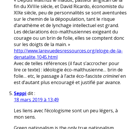
« Depuis Malthus le maudit, pasteur anglican de la
fin du XVIIIe siècle, et David Ricardo, économiste du
XIXe siècle, peu de personnalités se sont aventurées
sur le chemin de la dépopulation, tant le risque
d’anathème et de lynchage intellectuel est grand.
Les déclarations éco-malthusiennes exigeant du
courage ou un brin de folie, elles se comptent donc
sur les doigts de la main. »
http://www.larevuedesressources.org/eloge-de-la-
denatalite,1045.html
Avec de telles références (il faut s’accrocher pour
lire ce texte) : idéologie éco-malthusienne… brin de
folie… etc, le passage à l’acte éco-fasciste
criminel
en
est d’autant plus encouragé et justifié par avance.
Seppi
dit :
18 mars 2019 à 13:49
Les liens avec l’écologisme sont un peu légers, à
mon sens.
Green nationalism is the only true nationalism