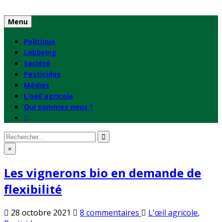
Skip
to
Menu
content
Politique
Lobbying
Société
Pesticides
Médias
L’oeil agricole
Qui sommes nous ?
Rechercher
:
×
Les vignerons bio en demande de
flexibilité
sur
Publié
28 octobre 2021
8 commentaires
L'œil agricole
,