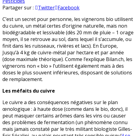
Les
en
Pesticides
vignerons
Partager sur :
Twitter
Facebook
bio
C’est un secret pour personne, les vignerons bio utilisent
en
du cuivre, un métal certes d’origine naturelle, mais non
demande
biodégradable et lessivable (dès 20 mm de pluie – 1 orage
de
moyen, il se retrouve au sol, dans lequel il s’accumule, ou
flexibilité
finit dans les ruisseaux, rivières et lacs). En Europe,
Jusqu’à 4 kg de cuivre-métal par hectare et par année
(dose maximale théorique). Comme l’explique Bilan.ch, les
vignerons non « bio » l’utilisent également mais à des
doses le plus souvent inférieures, disposant de solutions
de remplacement.
Les méfaits du cuivre
Le cuivre a des conséquences négatives sur le plan
œnologique : à haute dose (comme dans le bio, donc), il
peut masquer certains arômes dans les vins ou causer
des problèmes de fermentation (un phénomène connu
mais jamais constaté par le très militant biologiste Gilles-
Eric Séralini, au palais pourtant très sensible puisqu’
il se