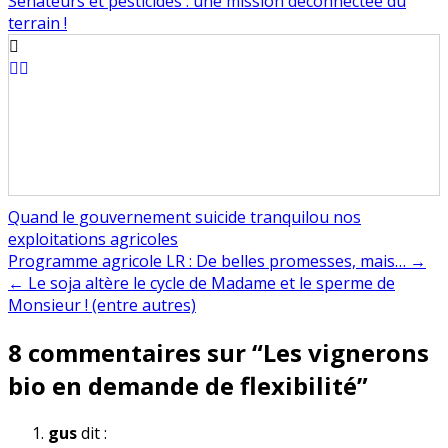
Sénateurs et pesticides : une mission déconnectée du
terrain !
Quand le gouvernement suicide tranquilou nos
exploitations agricoles
Navigation
Programme agricole LR : De belles promesses, mais… →
← Le soja altère le cycle de Madame et le sperme de
de
Monsieur ! (entre autres)
l’article
8 commentaires sur “
Les vignerons
bio en demande de flexibilité
”
gus
dit :