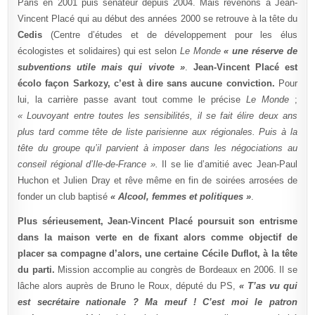
Paris en 2001 puis sénateur depuis 2004. Mais revenons à Jean-
Vincent Placé qui au début des années 2000 se retrouve à la tête du
Cedis
(Centre d’études et de développement pour les élus
écologistes et solidaires) qui est selon
Le Monde
« une réserve de
subventions utile mais qui vivote »
.
Jean-Vincent Placé est
écolo façon Sarkozy, c’est à dire sans aucune conviction.
Pour
lui, la carrière passe avant tout comme le précise
Le Monde
;
« Louvoyant entre toutes les sensibilités, il se fait élire deux ans
plus tard comme tête de liste parisienne aux régionales. Puis à la
tête du groupe qu’il parvient à imposer dans les négociations au
conseil régional d’Ile-de-France ».
Il se lie d’amitié avec Jean-Paul
Huchon et Julien Dray et rêve même en fin de soirées arrosées de
fonder un club baptisé
« Alcool, femmes et politiques »
.
Plus sérieusement, Jean-Vincent Placé poursuit son entrisme
dans la maison verte en de fixant alors comme objectif de
placer sa compagne d’alors, une certaine Cécile Duflot, à la tête
du parti.
Mission accomplie au congrès de Bordeaux en 2006. Il se
lâche alors auprès de Bruno le Roux, député du PS,
«
T’as vu qui
est secrétaire nationale ? Ma meuf ! C’est moi le patron