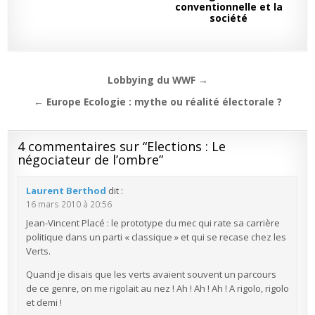
conventionnelle et la
société
Navigation
Lobbying du WWF →
de
← Europe Ecologie : mythe ou réalité électorale ?
l’article
4 commentaires sur “
Elections : Le
négociateur de l’ombre
”
Laurent Berthod
dit :
16 mars 2010 à 20:56
Jean-Vincent Placé : le prototype du mec qui rate sa carrière
politique dans un parti « classique » et qui se recase chez les
Verts.
Quand je disais que les verts avaient souvent un parcours
de ce genre, on me rigolait au nez ! Ah ! Ah ! Ah ! A rigolo, rigolo
et demi !