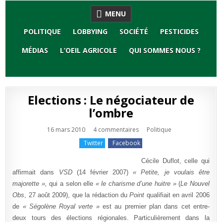
Skip
MENU
to
content
POLITIQUE
LOBBYING
SOCIÉTÉ
PESTICIDES
MÉDIAS
L’OEIL AGRICOLE
QUI SOMMES NOUS ?
Elections : Le négociateur de
l’ombre
sur
Publié
16 mars 2010
4 commentaires
Politique
Elections
en
:
Twitter
Facebook
Le
négociateur
de
Cécile Duflot, celle qui
l’ombre
affirmait dans
VSD
(14 février 2007)
« Petite, je voulais être
majorette »,
qui a selon elle
« le charisme d’une huitre »
(
Le Nouvel
Obs
, 27 août 2009), que la rédaction du
Point
qualifiait en avril 2006
de
« Ségolène Royal verte »
est au premier plan dans cet entre-
deux tours des élections régionales. Particulièrement dans la