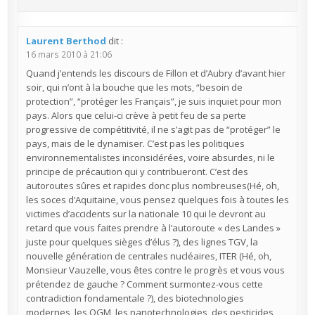
Laurent Berthod
dit :
16 mars 2010 à 21:06
Quand j’entends les discours de Fillon et d’Aubry d’avant hier
soir, qui n’ont à la bouche que les mots, “besoin de
protection”, “protéger les Français”, je suis inquiet pour mon
pays. Alors que celui-ci crève à petit feu de sa perte
progressive de compétitivité, il ne s’agit pas de “protéger” le
pays, mais de le dynamiser. C’est pas les politiques
environnementalistes inconsidérées, voire absurdes, ni le
principe de précaution qui y contribueront. C’est des
autoroutes sûres et rapides donc plus nombreuses(Hé, oh,
les soces d’Aquitaine, vous pensez quelques fois à toutes les
victimes d’accidents sur la nationale 10 qui le devront au
retard que vous faites prendre à l’autoroute « des Landes »
juste pour quelques sièges d’élus ?), des lignes TGV, la
nouvelle génération de centrales nucléaires, ITER (Hé, oh,
Monsieur Vauzelle, vous êtes contre le progrès et vous vous
prétendez de gauche ? Comment surmontez-vous cette
contradiction fondamentale ?), des biotechnologies
modernes, les OGM, les nanotechnologies, des pesticides