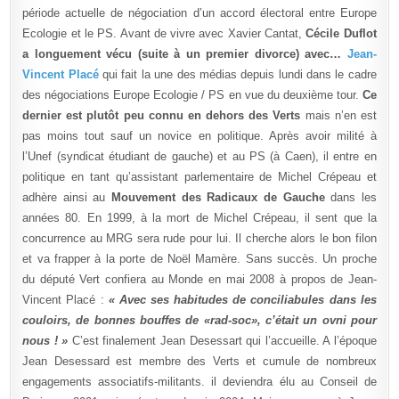
période actuelle de négociation d’un accord électoral entre Europe
Ecologie et le PS. Avant de vivre avec Xavier Cantat,
Cécile Duflot
a longuement vécu (suite à un premier divorce) avec…
Jean-
Vincent Placé
qui fait la une des médias depuis lundi dans le cadre
des négociations Europe Ecologie / PS en vue du deuxième tour.
Ce
dernier est plutôt peu connu en dehors des Verts
mais n’en est
pas moins tout sauf un novice en politique. Après avoir milité à
l’Unef (syndicat étudiant de gauche) et au PS (à Caen), il entre en
politique en tant qu’assistant parlementaire de Michel Crépeau et
adhère ainsi au
Mouvement des Radicaux de Gauche
dans les
années 80. En 1999, à la mort de Michel Crépeau, il sent que la
concurrence au MRG sera rude pour lui. Il cherche alors le bon filon
et va frapper à la porte de Noël Mamère. Sans succès. Un proche
du député Vert confiera au Monde en mai 2008 à propos de Jean-
Vincent Placé :
« Avec ses habitudes de conciliabules dans les
couloirs, de bonnes bouffes de «rad-soc», c’était un ovni pour
nous ! »
C’est finalement Jean Desessart qui l’accueille. A l’époque
Jean Desessard est membre des Verts et cumule de nombreux
engagements associatifs-militants. il deviendra élu au Conseil de