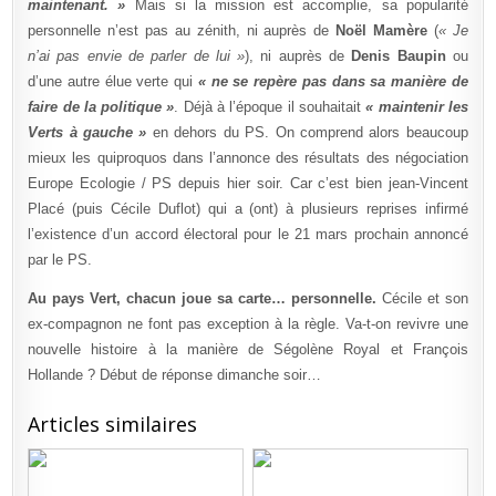
maintenant. »
Mais si la mission est accomplie, sa popularité
personnelle n’est pas au zénith, ni auprès de
Noël Mamère
(
« Je
n’ai pas envie de parler de lui »
), ni auprès de
Denis Baupin
ou
d’une autre élue verte qui
« ne se repère pas dans sa manière de
faire de la politique »
. Déjà à l’époque il souhaitait
« maintenir les
Verts à gauche »
en dehors du PS. On comprend alors beaucoup
mieux les quiproquos dans l’annonce des résultats des négociation
Europe Ecologie / PS depuis hier soir. Car c’est bien jean-Vincent
Placé (puis Cécile Duflot) qui a (ont) à plusieurs reprises infirmé
l’existence d’un accord électoral pour le 21 mars prochain annoncé
par le PS.
Au pays Vert, chacun joue sa carte… personnelle.
Cécile et son
ex-compagnon ne font pas exception à la règle. Va-t-on revivre une
nouvelle histoire à la manière de Ségolène Royal et François
Hollande ? Début de réponse dimanche soir…
Articles similaires