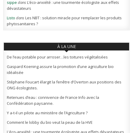
sippe
dans
L’éco-anxiété : une tourmente écologiste aux effets
dévastateurs
Listo
dans
Les NBT : solution miracle pour remplacer les produits
phytosanitaires ?
À LA UNE
De l’eau potable pour arroser…les toitures végétalisées
Gaspard Koening assure la promotion d’une agriculture bio
idéalisée
Stéphane Foucart élargit la fenêtre d’Overton aux positions des
ONG écologistes.
Retenues d’eau : connivence de France Info avec la
Confédération paysanne.
Y a-t-il un pilote au ministère de l’Agriculture ?
Comment le lobby du bio veut la peau de la HVE
L’éco-anxiété : une tourmente écologiste aux effets dévastateurs