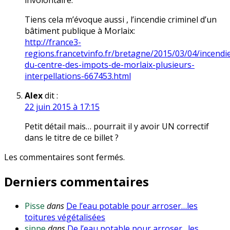
involontaire.
Tiens cela m’évoque aussi , l’incendie criminel d’un
bâtiment publique à Morlaix:
http://france3-
regions.francetvinfo.fr/bretagne/2015/03/04/incendi
du-centre-des-impots-de-morlaix-plusieurs-
interpellations-667453.html
Alex
dit :
22 juin 2015 à 17:15
Petit détail mais… pourrait il y avoir UN correctif
dans le titre de ce billet ?
Les commentaires sont fermés.
Derniers commentaires
Pisse
dans
De l’eau potable pour arroser…les
toitures végétalisées
sippe
dans
De l’eau potable pour arroser…les