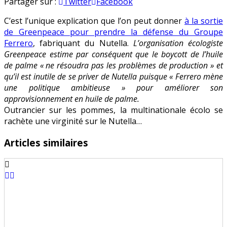
Nutella
en
Partager sur :
Twitter
Facebook
:
C’est l’unique explication que l’on peut donner
à la sortie
Greenpeace
de Greenpeace pour prendre la défense du Groupe
fait
Ferrero
, fabriquant du Nutella.
L’organisation écologiste
un
Greenpeace estime par conséquent que le boycott de l’huile
correctif
de palme « ne résoudra pas les problèmes de production » et
d’image
qu’il est inutile de se priver de Nutella puisque « Ferrero mène
une politique ambitieuse » pour améliorer son
approvisionnement en huile de palme.
Outrancier sur les pommes, la multinationale écolo se
rachète une virginité sur le Nutella…
Articles similaires