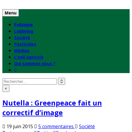
Skip
to
Menu
content
Politique
Lobbying
Société
Pesticides
Médias
L’oeil agricole
Qui sommes nous ?
Rechercher
:
×
Nutella : Greenpeace fait un
correctif d’image
sur
Publié
19 juin 2015
5 commentaires
Société