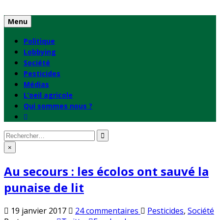
Skip
to
Menu
content
Politique
Lobbying
Société
Pesticides
Médias
L’oeil agricole
Qui sommes nous ?
Rechercher
:
×
Au secours : les écolos ont sauvé la
punaise de lit
sur
Publié
19 janvier 2017
24 commentaires
Pesticides
,
Société