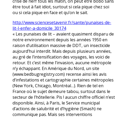
crise de nerf tous les matin, on peut être bobo sans
être tout à fait idiot, surtout si cela pique chez soi
ou si cela pique en face et qu’on le sait.
http://www.sciencesetavenir.fr/sante/punaises-de-
lit-l-enfer-a-domicile_30174
« Les punaises de lit – avaient quasiment disparu de
notre environnement depuis les années 1950 en
raison d’utilisation massive de DDT, un insecticide
aujourd’hui interdit. Mais depuis plusieurs années,
au gré de l’intensification des voyages, les voici de
retour. Et c’est même l’invasion, aucune métropole
n’y échappant. En Amérique du Nord, un site
(www.bedbugregistry.com) recense ainsi les avis
d’infestations et cartographie certaines métropoles
(New York, Chicago, Montréal…). Rien de tel en
France où le sujet demeure tabou, surtout dans le
secteur de l’hôtellerie. Pis ! aucun chiffre officiel n’est
disponible. Ainsi, à Paris, le Service municipal
d’actions de salubrité et d’hygiène (Smash) ne
communique pas. Mais ses interventions