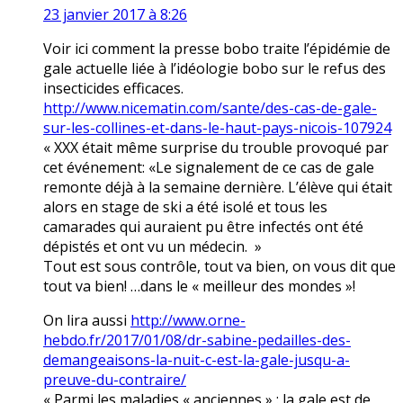
23 janvier 2017 à 8:26
Voir ici comment la presse bobo traite l’épidémie de
gale actuelle liée à l’idéologie bobo sur le refus des
insecticides efficaces.
http://www.nicematin.com/sante/des-cas-de-gale-
sur-les-collines-et-dans-le-haut-pays-nicois-107924
« XXX était même surprise du trouble provoqué par
cet événement: «Le signalement de ce cas de gale
remonte déjà à la semaine dernière. L’élève qui était
alors en stage de ski a été isolé et tous les
camarades qui auraient pu être infectés ont été
dépistés et ont vu un médecin. »
Tout est sous contrôle, tout va bien, on vous dit que
tout va bien! …dans le « meilleur des mondes »!
On lira aussi
http://www.orne-
hebdo.fr/2017/01/08/dr-sabine-pedailles-des-
demangeaisons-la-nuit-c-est-la-gale-jusqu-a-
preuve-du-contraire/
« Parmi les maladies « anciennes » : la gale est de