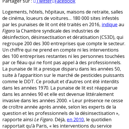
Au
en
Partager sur :
Twitter
Facebook
secours
Logements, hôtels, hôpitaux, maisons de retraite, salles
:
de cinéma, loueurs de voitures… 180 000 sites infestés
les
par les punaises de lit ont été traités en 2016,
indique
au
écolos
Figaro
la Chambre syndicale des industries de
ont
désinfection, désinsectisation et dératisation (CS3D), qui
sauvé
regroupe 200 des 300 entreprises que compte le secteur.
la
Un chiffre qui ne prend en compte ni les interventions
punaise
des 100 entreprises restantes ni les personnes touchées
de
par ce fléau qui ne font pas appel à des professionnels.
lit
La punaise de lit a presque disparu dans les années 50,
suite à l’apparition sur le marché de pesticides puissants
comme le DDT. Ce produit et d’autres ont été interdits
dans les années 1970. La punaise de lit est réapparue
dans les années 90 et elle est devenue littéralement
invasive dans les années 2000. « Leur présence ne cesse
de croître année après année, selon les experts de la
question et les professionnels de la désinsectisation »,
rapporte ainsi
Le Figaro
. Déjà,
en 2010
, le quotidien
rapportait qu’à Paris, « les interventions du service